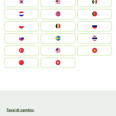
South Korea
Malay
Mexico
Nederland
Norge
Portugal
Polska
România
Россия
Slovensko
Ruoŧŧa
ไทย
Türkiye
United States
Vietnam
中国
中國香港特別行政區
Tassi di cambio: