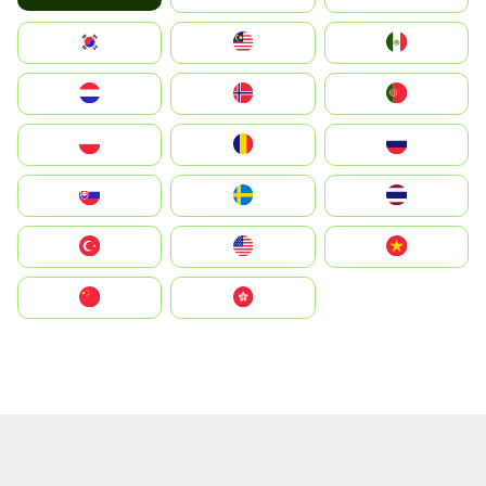
South Korea
Malay
Mexico
Nederland
Norge
Portugal
Polska
România
Россия
Slovensko
Ruoŧŧa
ไทย
Türkiye
United States
Vietnam
中国
中國香港特別行政區