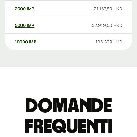
2000
IMP
21.167,80
HKD
5000
IMP
52.919,50
HKD
10000
IMP
105.839
HKD
Domande
Frequenti