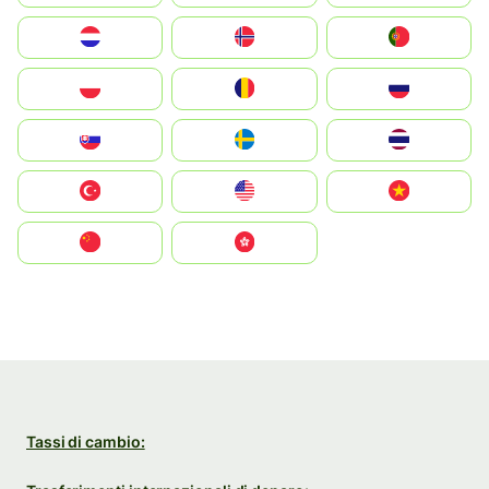
Nederland
Norge
Portugal
Polska
România
Россия
Slovensko
Ruoŧŧa
ไทย
Türkiye
United States
Vietnam
中国
中國香港特別行政區
Tassi di cambio: