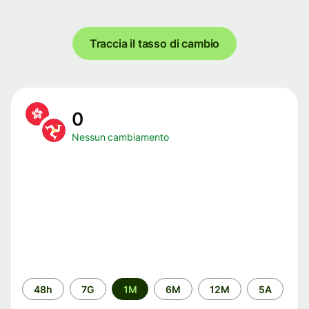
Traccia il tasso di cambio
0
Nessun cambiamento
Periodo
48h
7G
1M
6M
12M
5A
di