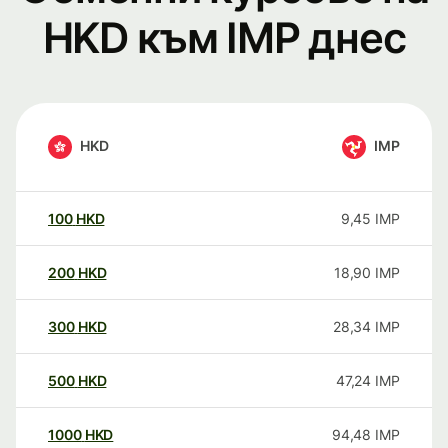
HKD към IMP днес
HKD
IMP
100
HKD
9,45
IMP
200
HKD
18,90
IMP
300
HKD
28,34
IMP
500
HKD
47,24
IMP
1000
HKD
94,48
IMP