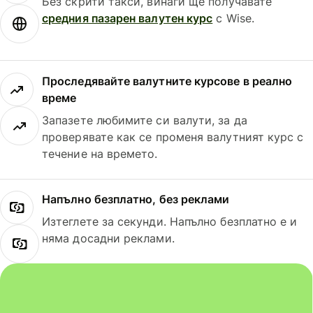
Без скрити такси, винаги ще получавате
средния пазарен валутен курс
с Wise.
Проследявайте валутните курсове в реално
време
Запазете любимите си валути, за да
проверявате как се променя валутният курс с
течение на времето.
Напълно безплатно, без реклами
Изтеглете за секунди. Напълно безплатно е и
няма досадни реклами.