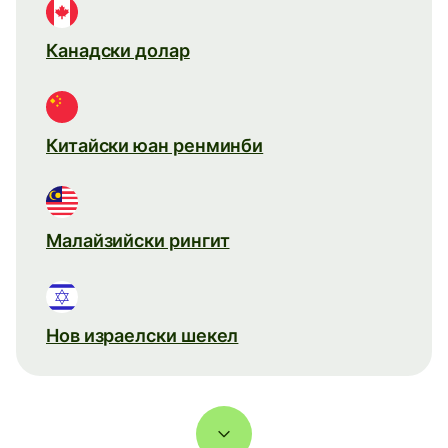
Канадски долар
Китайски юан ренминби
Малайзийски рингит
Нов израелски шекел