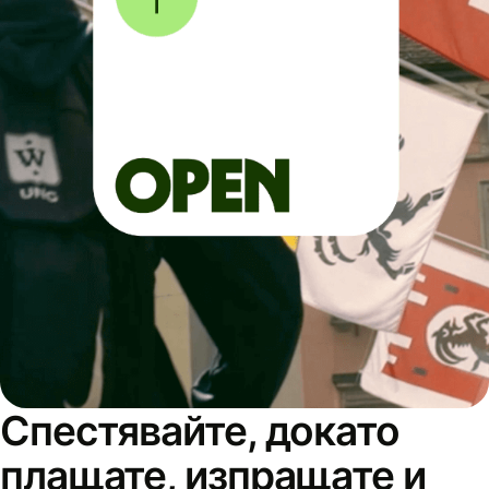
Спестявайте, докато
плащате, изпращате и