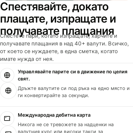
Спестявайте, докато
плащате, изпращате и
получавате плащания
Спестете пари, когато изпращате, харчите и
получавате плащания в над 40+ валути. Всичко,
от което се нуждаете, в една сметка, когато
имате нужда от нея.
Управлявайте парите си в движение по целия
свят.
Дръжте валутите си под ръка на едно място и
ги конвертирайте за секунди.
Международна дебитна карта
Никога не се тревожете за надценки на
валутния курс или високи такси за