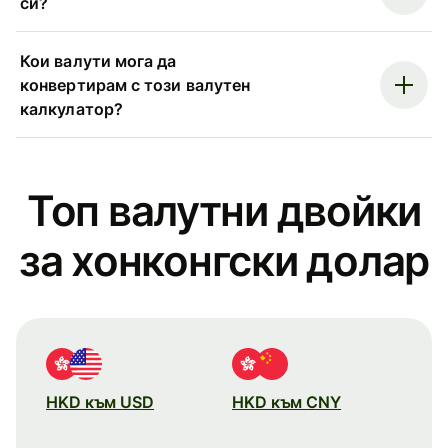
си?
Кои валути мога да
конвертирам с този валутен
калкулатор?
Топ валутни двойки
за хонконгски долар
HKD към USD
HKD към CNY