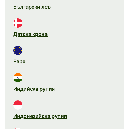
Български лев
Датска крона
Евро
Индийска рупия
Индонезийска рупия