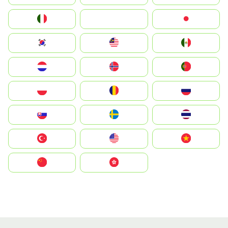
Italia
JA
Japan
South Korea
Malay
Mexico
Nederland
Norge
Portugal
Polska
România
Россия
Slovensko
Ruoŧŧa
ไทย
Türkiye
United States
Vietnam
中国
中國香港特別行政區