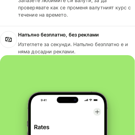
Запазете любимите си валути, за да
проверявате как се променя валутният курс с
течение на времето.
Напълно безплатно, без реклами
Изтеглете за секунди. Напълно безплатно е и
няма досадни реклами.