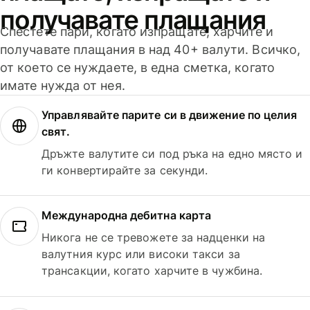
получавате плащания
Спестете пари, когато изпращате, харчите и
получавате плащания в над 40+ валути. Всичко,
от което се нуждаете, в една сметка, когато
имате нужда от нея.
Управлявайте парите си в движение по целия
свят.
Дръжте валутите си под ръка на едно място и
ги конвертирайте за секунди.
Международна дебитна карта
Никога не се тревожете за надценки на
валутния курс или високи такси за
трансакции, когато харчите в чужбина.