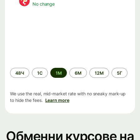
No change
Time
48Ч
1С
1М
6М
12М
5Г
period
We use the real, mid-market rate with no sneaky mark-up
to hide the fees.
Learn more
Обменни курсове на