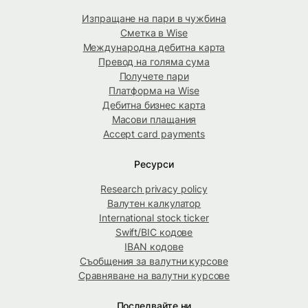
Изпращане на пари в чужбина
Сметка в Wise
Международна дебитна карта
Превод на голяма сума
Получете пари
Платформа на Wise
Дебитна бизнес карта
Масови плащания
Accept card payments
Ресурси
Research privacy policy
Валутен калкулатор
International stock ticker
Swift/BIC кодове
IBAN кодове
Съобщения за валутни курсове
Сравняване на валутни курсове
Последвайте ни