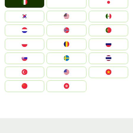
Italia
JA
Japan
South Korea
Malay
Mexico
Nederland
Norge
Portugal
Polska
România
Россия
Slovensko
Ruoŧŧa
ไทย
Türkiye
United States
Vietnam
中国
中國香港特別行政區