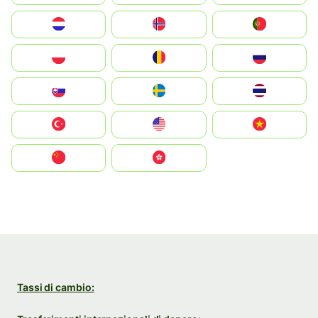
Nederland
Norge
Portugal
Polska
România
Россия
Slovensko
Ruoŧŧa
ไทย
Türkiye
United States
Vietnam
中国
中國香港特別行政區
Tassi di cambio: