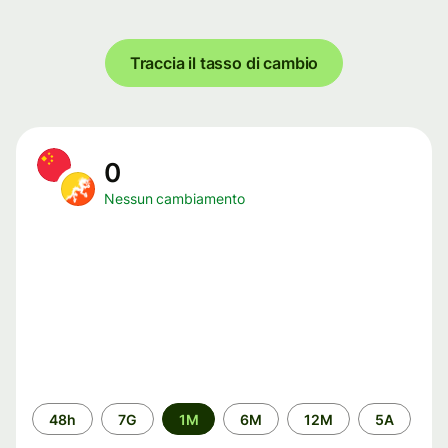
Traccia il tasso di cambio
0
Nessun cambiamento
Periodo
48h
7G
1M
6M
12M
5A
di