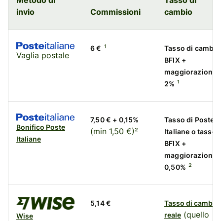
invio
Commissioni
cambio
¹
6 €
Tasso di cambio
Vaglia postale
BFIX +
maggiorazione
¹
2%
7,50 € + 0,15%
Tasso di Poste
Bonifico Poste
(min 1,50 €)²
Italiane o tasso
Italiane
BFIX +
maggiorazione
²
0,50%
5,14 €
Tasso di cambio
(quello
reale
Wise