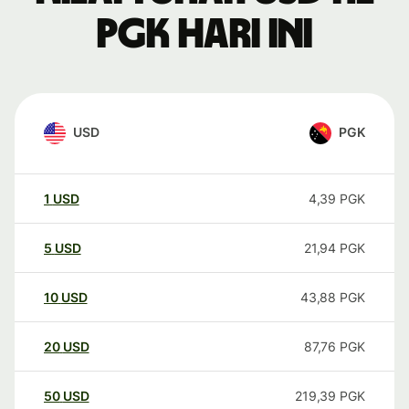
PGK hari ini
USD
PGK
1
USD
4,39
PGK
5
USD
21,94
PGK
10
USD
43,88
PGK
20
USD
87,76
PGK
50
USD
219,39
PGK