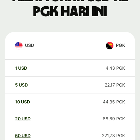
PGK hari ini
USD
PGK
1
USD
4,43
PGK
5
USD
22,17
PGK
10
USD
44,35
PGK
20
USD
88,69
PGK
50
USD
221,73
PGK