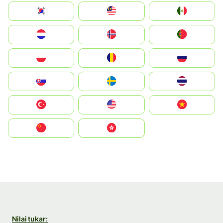
South Korea
Malay
Mexico
Nederland
Norge
Portugal
Polska
România
Россия
Slovensko
Ruoŧŧa
ไทย
Türkiye
United States
Vietnam
中国
中國香港特別行政區
Nilai tukar: