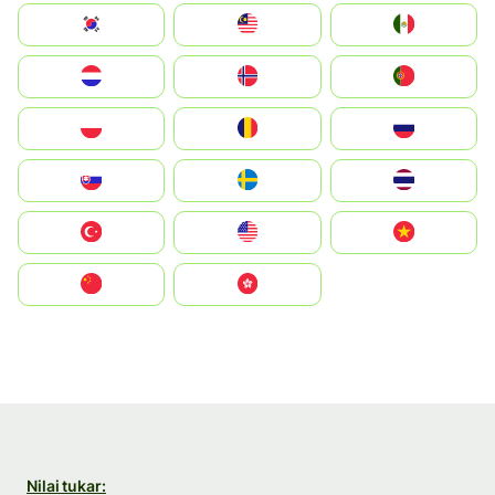
South Korea
Malay
Mexico
Nederland
Norge
Portugal
Polska
România
Россия
Slovensko
Ruoŧŧa
ไทย
Türkiye
United States
Vietnam
中国
中國香港特別行政區
Nilai tukar: