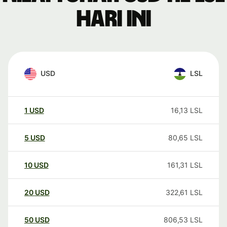
hari ini
USD
LSL
1
USD
16,13
LSL
5
USD
80,65
LSL
10
USD
161,31
LSL
20
USD
322,61
LSL
50
USD
806,53
LSL