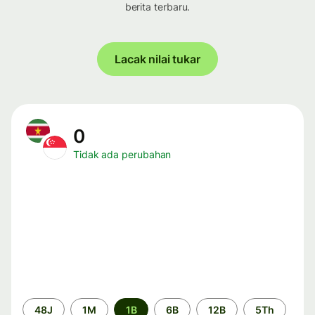
berita terbaru.
Lacak nilai tukar
0
Tidak ada perubahan
Periode
48J
1M
1B
6B
12B
5Th