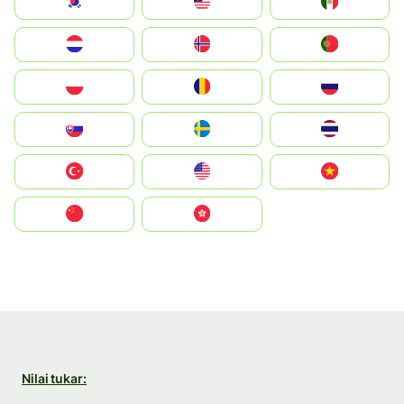
South Korea
Malay
Mexico
Nederland
Norge
Portugal
Polska
România
Россия
Slovensko
Ruoŧŧa
ไทย
Türkiye
United States
Vietnam
中国
中國香港特別行政區
Nilai tukar: