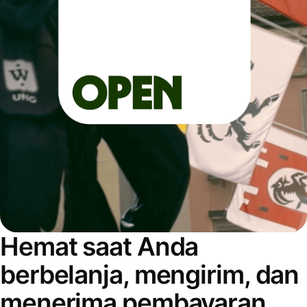
Hemat saat Anda
berbelanja, mengirim, dan
menerima pembayaran