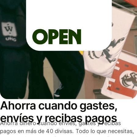
Ahorra cuando gastes,
envíes y recibas pagos
Ahorra dinero cuando envíes, gastes y recibas
pagos en más de 40 divisas. Todo lo que necesitas,