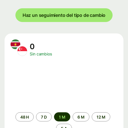
Haz un seguimiento del tipo de cambio
0
Sin cambios
Periodo
48 H
7 D
1 M
6 M
12 M
de
tiempo