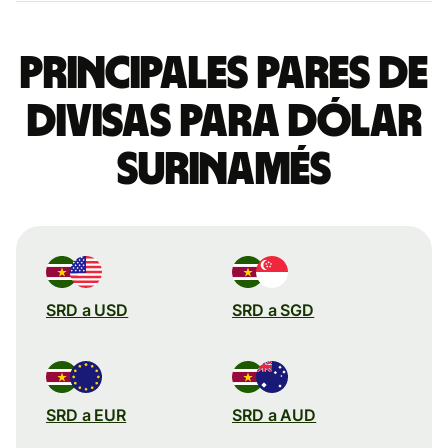
Principales pares de
divisas para dólar
surinamés
SRD a USD
SRD a SGD
SRD a EUR
SRD a AUD