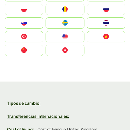
Polska
România
Россия
Slovensko
Ruoŧŧa
ไทย
Türkiye
United States
Vietnam
中国
中國香港特別行政區
Tipos de cambio:
Transferencias internacionales:
Cost of living:
Cost of living in United Kingdom