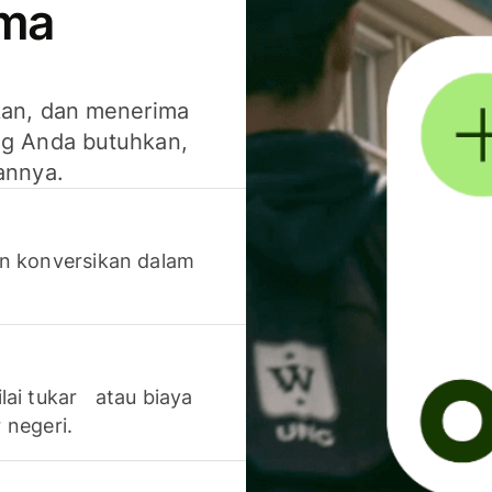
ima
kan, dan menerima
g Anda butuhkan,
annya.
n konversikan dalam
lai tukar atau biaya
 negeri.