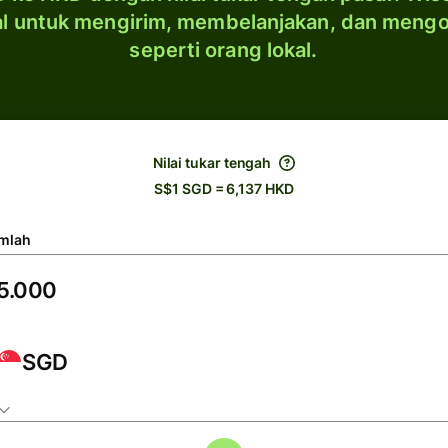
al untuk mengirim, membelanjakan, dan meng
seperti orang lokal.
Nilai tukar tengah
S$1 SGD = 6,137 HKD
mlah
SGD