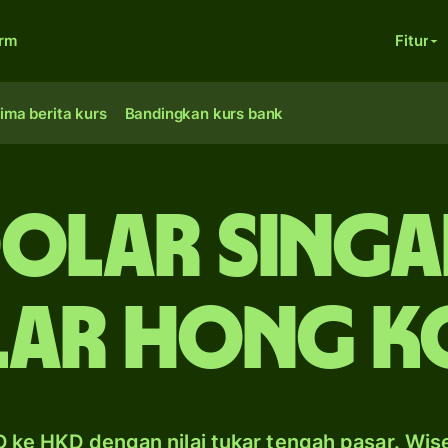
orm
Fitur
ima berita kurs
Bandingkan kurs bank
dolar Singa
lar Hong K
 ke HKD dengan nilai tukar tengah pasar. Wis