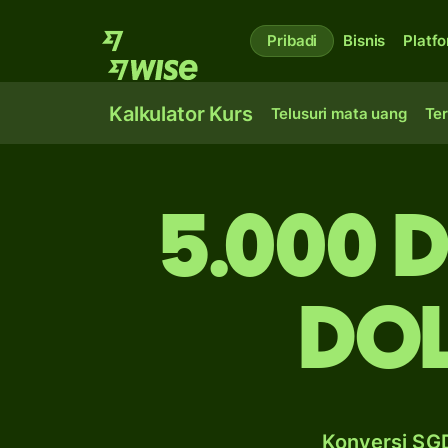
Pribadi
Bisnis
Platf
Kalkulator Kurs
Telusuri mata uang
Ter
5.000 
do
Konversi SGD