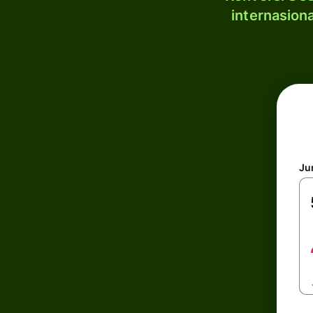
internasion
Ju