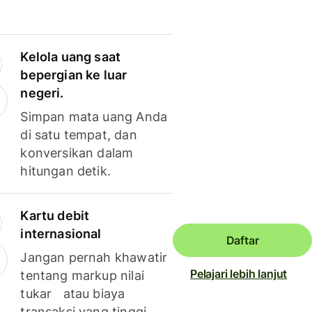
Kelola uang saat
bepergian ke luar
negeri.
Simpan mata uang Anda
di satu tempat, dan
konversikan dalam
hitungan detik.
Kartu debit
internasional
Daftar
Jangan pernah khawatir
Pelajari lebih lanjut
tentang markup nilai
tukar atau biaya
transaksi yang tinggi