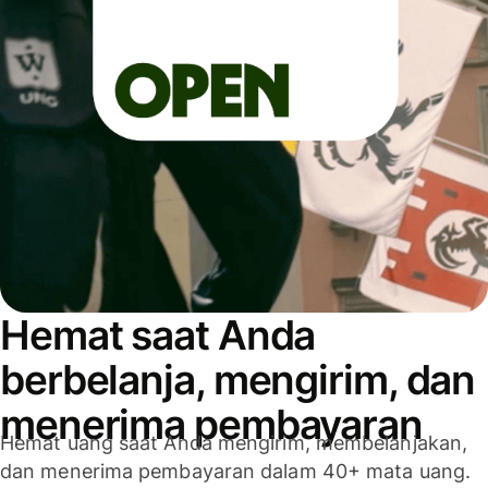
Hemat saat Anda
berbelanja, mengirim, dan
menerima pembayaran
Hemat uang saat Anda mengirim, membelanjakan,
dan menerima pembayaran dalam 40+ mata uang.