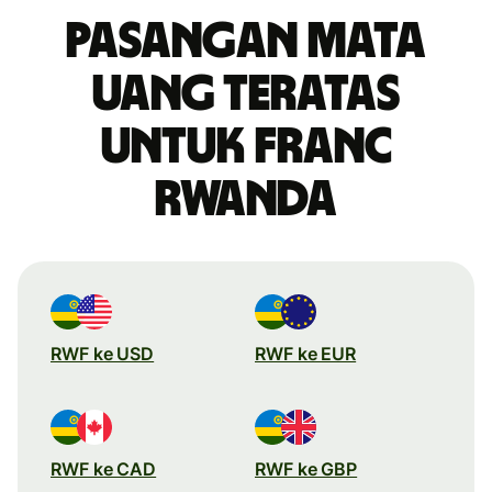
Pasangan mata
uang teratas
untuk franc
Rwanda
RWF ke USD
RWF ke EUR
RWF ke CAD
RWF ke GBP