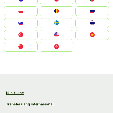
Polska
România
Россия
Slovensko
Ruoŧŧa
ไทย
Türkiye
United States
Vietnam
中国
中國香港特別行政區
Nilai tukar:
Transfer uang internasional: