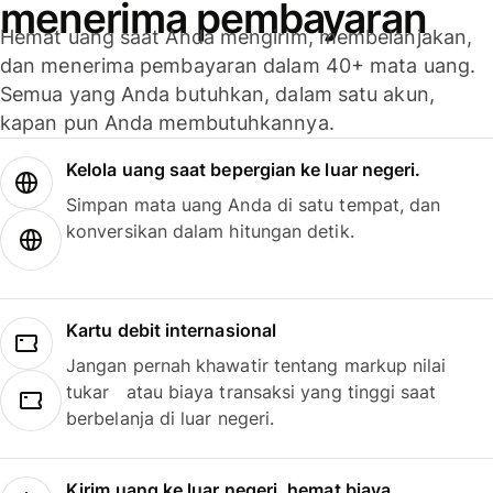
menerima pembayaran
Hemat uang saat Anda mengirim, membelanjakan,
dan menerima pembayaran dalam 40+ mata uang.
Semua yang Anda butuhkan, dalam satu akun,
kapan pun Anda membutuhkannya.
Kelola uang saat bepergian ke luar negeri.
Simpan mata uang Anda di satu tempat, dan
konversikan dalam hitungan detik.
Kartu debit internasional
Jangan pernah khawatir tentang markup nilai
tukar atau biaya transaksi yang tinggi saat
berbelanja di luar negeri.
Kirim uang ke luar negeri, hemat biaya