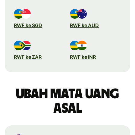
RWF ke SGD
RWF ke AUD
RWF ke ZAR
RWF ke INR
Ubah mata uang
asal