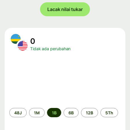
Lacak nilai tukar
0
Tidak ada perubahan
Periode
48J
1M
1B
6B
12B
5Th
waktu