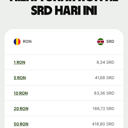
SRD hari ini
RON
SRD
1
RON
8,34
SRD
5
RON
41,68
SRD
10
RON
83,36
SRD
20
RON
166,72
SRD
50
RON
416,80
SRD