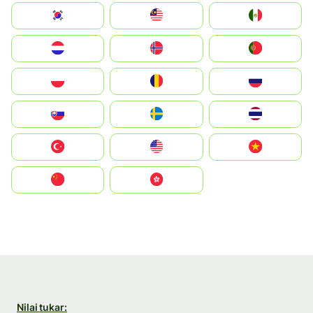
South Korea
Malay
Mexico
Nederland
Norge
Portugal
Polska
România
Россия
Slovensko
Ruoŧŧa
ไทย
Türkiye
United States
Vietnam
中国
中國香港特別行政區
Nilai tukar: