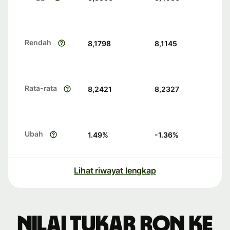
Rendah
8,1798
8,1145
Rata-rata
8,2421
8,2327
Ubah
1.49
%
-1.36
%
Lihat riwayat lengkap
Nilai tukar RON ke