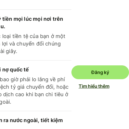
 tiền mọi lúc mọi nơi trên
ầu.
 loại tiền tệ của bạn ở một
n lợi và chuyển đổi chúng
ài giây.
i nợ quốc tế
Đăng ký
ao giờ phải lo lắng về phí
Tìm hiểu thêm
ệch tỷ giá chuyển đổi, hoặc
o dịch cao khi bạn chi tiêu ở
goài.
n ra nước ngoài, tiết kiệm