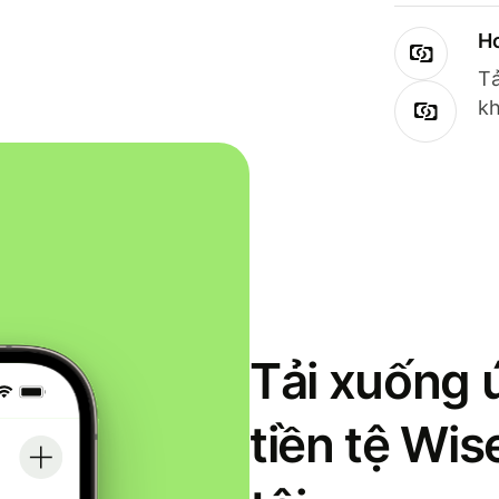
Ho
Tả
kh
Tải xuống 
tiền tệ Wi