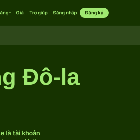
năng
Giá
Trợ giúp
Đăng nhập
Đăng ký
g Đô-la
 là tài khoản