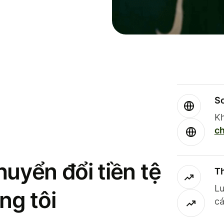
So
Kh
ch
uyển đổi tiền tệ
Th
Lư
ng tôi
cá