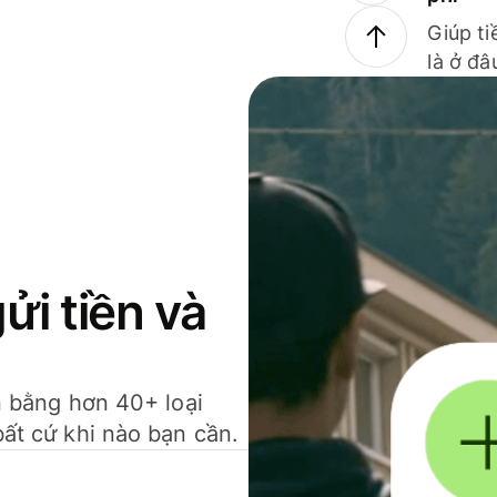
Giúp ti
là ở đâ
gửi tiền và
ền bằng hơn 40+ loại
bất cứ khi nào bạn cần.