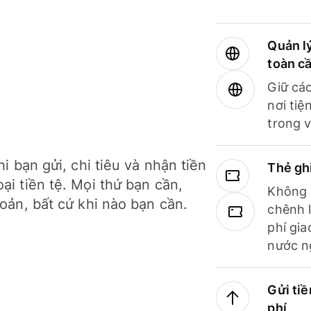
Quản lý
toàn c
Giữ các
nơi tiệ
trong v
hi bạn gửi, chi tiêu và nhận tiền
Thẻ gh
ại tiền tệ. Mọi thứ bạn cần,
Không b
hoản, bất cứ khi nào bạn cần.
chênh l
phí gia
nước n
Gửi tiề
phí