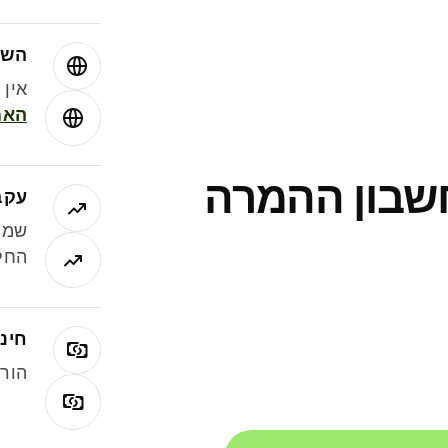
השו
אין עמ
האמ
חשבון ההמרה
עקב
שמר
החלי
חינם
הורי