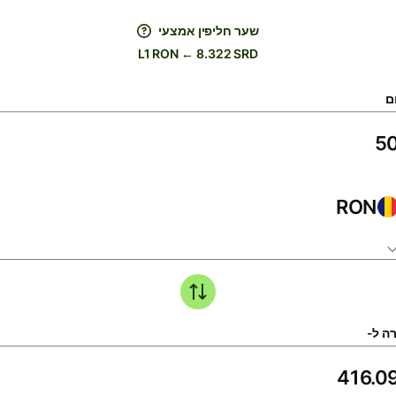
שער חליפין אמצעי
L1 RON ← 8.322 SRD
ם
RON
ה ל-