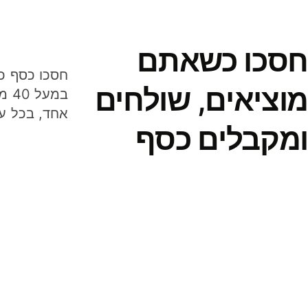
חסכו כשאתם
מוציאים, שולחים
במע
אחד, בכל ע
ומקבלים כסף