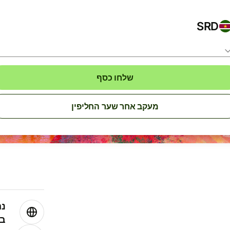
SRD
שלחו כסף
מעקב אחר שער החליפין
נה
בע