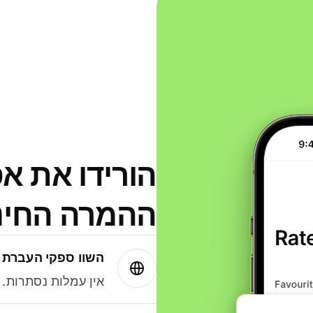
הורידו את א
ההמרה החינמית
השוו ספקי העברת 
אין עמלות נסתרות. עם Wise תמיד תק