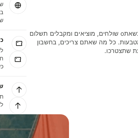
שמ
במ
שנ
חסכו כסף כשאתo שולחים, מוציאים ומקבלים תשלום
כר
ל 40 מטבעות. כל מה שאתם צריכים, בחשבון
ת שתצטרכו.
לע
חל
כש
של
תנ
לא