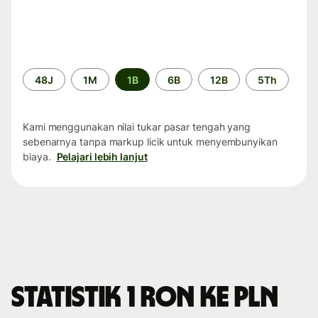
Periode
48J
1M
1B
6B
12B
5Th
waktu
Kami menggunakan nilai tukar pasar tengah yang
sebenarnya tanpa markup licik untuk menyembunyikan
biaya.
Pelajari lebih lanjut
Statistik 1 RON ke PLN