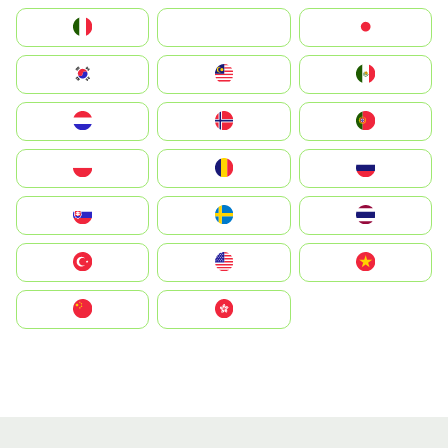
Italia
JA
Japan
South Korea
Malay
Mexico
Nederland
Norge
Portugal
Polska
România
Россия
Slovensko
Ruoŧŧa
ไทย
Türkiye
United States
Vietnam
中国
中國香港特別行政區