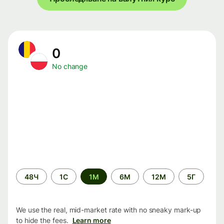
0
No change
Time
48Ч
1С
1М
6М
12М
5Г
period
We use the real, mid-market rate with no sneaky mark-up
to hide the fees.
Learn more