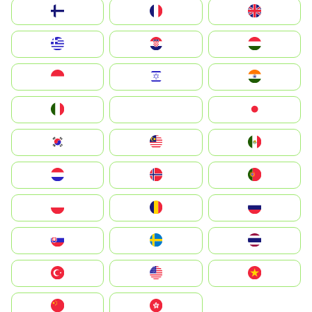
Suomi
France
United Kingdom
Greece
Hrvatska
Magyarország
Indonesia
Israel
India
Italia
JA
Japan
South Korea
Malay
Mexico
Nederland
Norge
Portugal
Polska
România
Россия
Slovensko
Ruoŧŧa
ไทย
Türkiye
United States
Vietnam
中国
中國香港特別行政區