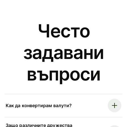
Често
задавани
въпроси
Как да конвертирам валути?
Защо различните дружества