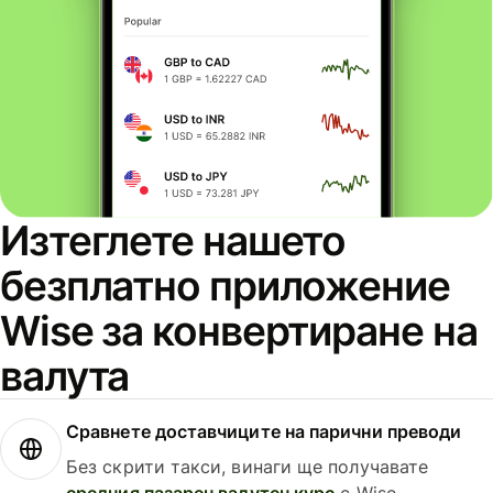
Изтеглете нашето
безплатно приложение
Wise за конвертиране на
валута
Сравнете доставчиците на парични преводи
Без скрити такси, винаги ще получавате
средния пазарен валутен курс
с Wise.