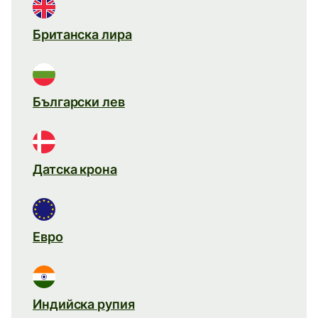
Британска лира
Български лев
Датска крона
Евро
Индийска рупия