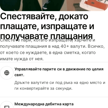
Спестявайте, докато
плащате, изпращате и
получавате плащания
Спестете пари, когато изпращате, харчите и
получавате плащания в над 40+ валути. Всичко,
от което се нуждаете, в една сметка, когато
имате нужда от нея.
Управлявайте парите си в движение по целия
свят.
Дръжте валутите си под ръка на едно място и
ги конвертирайте за секунди.
Международна дебитна карта