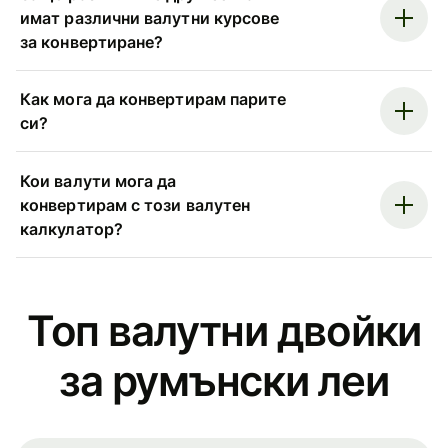
имат различни валутни курсове
за конвертиране?
Как мога да конвертирам парите
си?
Кои валути мога да
конвертирам с този валутен
калкулатор?
Топ валутни двойки
за румънски леи