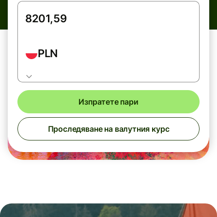
PLN
Изпратете пари
Проследяване на валутния курс