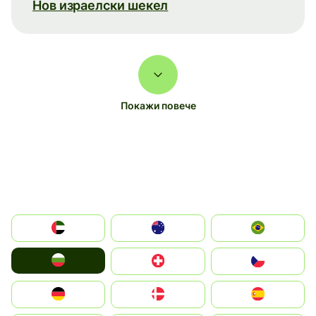
Нов израелски шекел
Покажи повече
الإمارات العربية المتحدة
Australia
Brazil
България
Switzerland
Czechia
Deutschland
Denmark
España