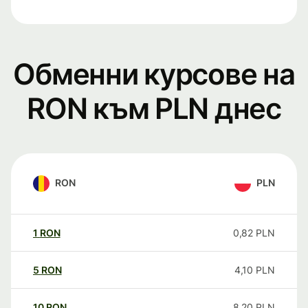
Обменни курсове на
RON към PLN днес
RON
PLN
1
RON
0,82
PLN
5
RON
4,10
PLN
10
RON
8,20
PLN