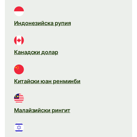
Индонезийска рупия
Канадски долар
Китайски юан ренминби
Малайзийски рингит