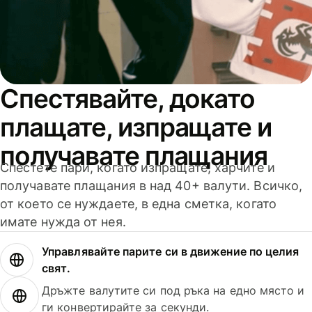
Спестявайте, докато
плащате, изпращате и
получавате плащания
Спестете пари, когато изпращате, харчите и
получавате плащания в над 40+ валути. Всичко,
от което се нуждаете, в една сметка, когато
имате нужда от нея.
Управлявайте парите си в движение по целия
свят.
Дръжте валутите си под ръка на едно място и
ги конвертирайте за секунди.