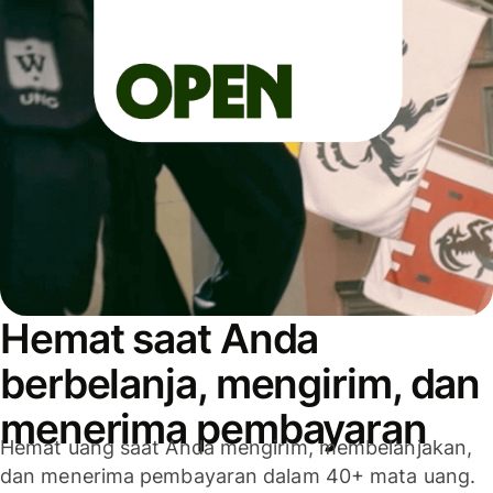
Hemat saat Anda
berbelanja, mengirim, dan
menerima pembayaran
Hemat uang saat Anda mengirim, membelanjakan,
dan menerima pembayaran dalam 40+ mata uang.