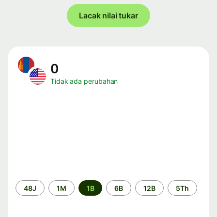
Lacak nilai tukar
0
Tidak ada perubahan
Periode
48J
1M
1B
6B
12B
5Th
waktu