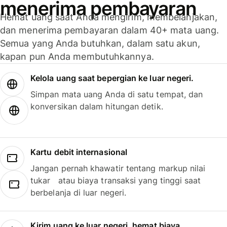
menerima pembayaran
Hemat uang saat Anda mengirim, membelanjakan,
dan menerima pembayaran dalam 40+ mata uang.
Semua yang Anda butuhkan, dalam satu akun,
kapan pun Anda membutuhkannya.
Kelola uang saat bepergian ke luar negeri.
Simpan mata uang Anda di satu tempat, dan
konversikan dalam hitungan detik.
Kartu debit internasional
Jangan pernah khawatir tentang markup nilai
tukar atau biaya transaksi yang tinggi saat
berbelanja di luar negeri.
Kirim uang ke luar negeri, hemat biaya