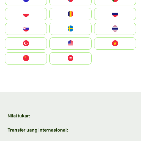
Polska
România
Россия
Slovensko
Ruoŧŧa
ไทย
Türkiye
United States
Vietnam
中国
中國香港特別行政區
Nilai tukar:
Transfer uang internasional: