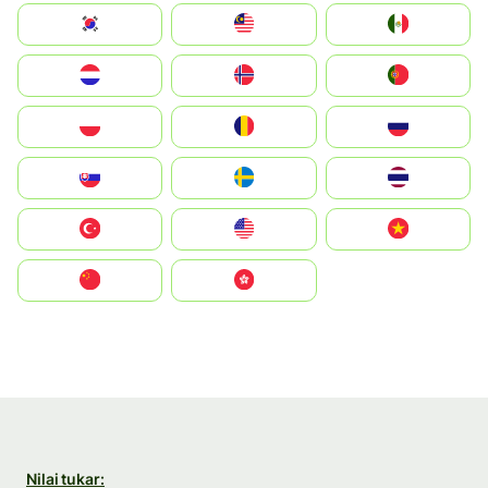
South Korea
Malay
Mexico
Nederland
Norge
Portugal
Polska
România
Россия
Slovensko
Ruoŧŧa
ไทย
Türkiye
United States
Vietnam
中国
中國香港特別行政區
Nilai tukar: