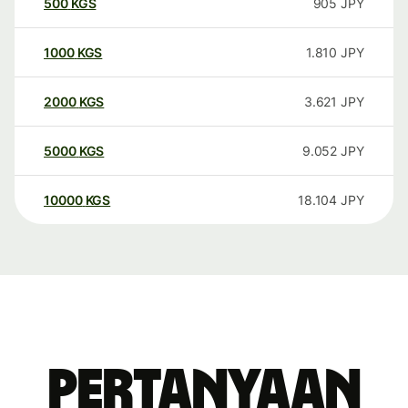
500
KGS
905
JPY
1000
KGS
1.810
JPY
2000
KGS
3.621
JPY
5000
KGS
9.052
JPY
10000
KGS
18.104
JPY
Pertanyaan