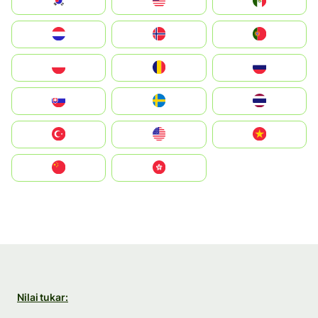
South Korea
Malay
Mexico
Nederland
Norge
Portugal
Polska
România
Россия
Slovensko
Ruoŧŧa
ไทย
Türkiye
United States
Vietnam
中国
中國香港特別行政區
Nilai tukar: