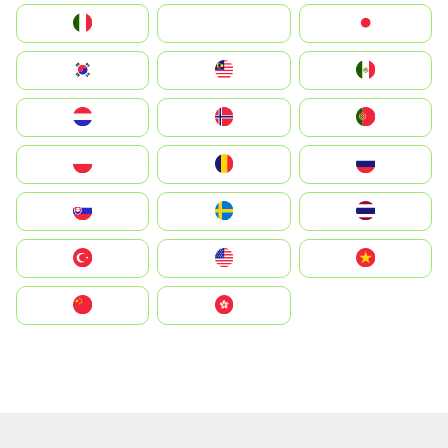
Italia
JA
Japan
South Korea
Malay
Mexico
Nederland
Norge
Portugal
Polska
România
Россия
Slovensko
Ruoŧŧa
ไทย
Türkiye
United States
Vietnam
中国
中國香港特別行政區