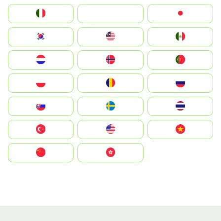
Italia
JA
Japan
South Korea
Malay
Mexico
Nederland
Norge
Portugal
Polska
România
Россия
Slovensko
Ruoŧŧa
ไทย
Türkiye
United States
Vietnam
中国
中國香港特別行政區