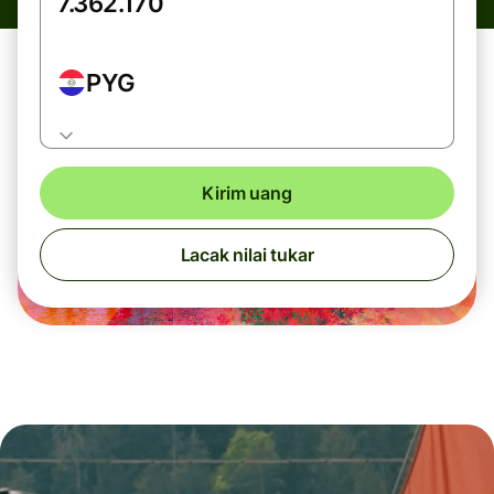
PYG
Kirim uang
Lacak nilai tukar