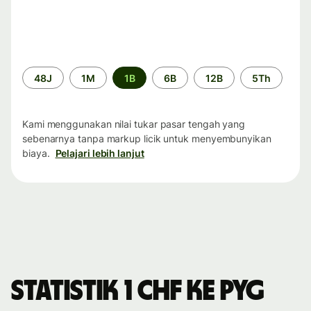
Periode
48J
1M
1B
6B
12B
5Th
waktu
Kami menggunakan nilai tukar pasar tengah yang
sebenarnya tanpa markup licik untuk menyembunyikan
biaya.
Pelajari lebih lanjut
Statistik 1 CHF ke PYG