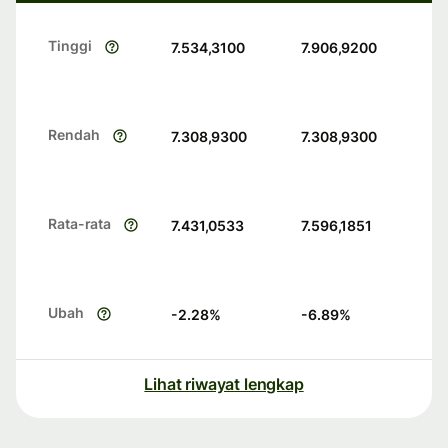
Tinggi
7.534,3100
7.906,9200
Rendah
7.308,9300
7.308,9300
Rata-rata
7.431,0533
7.596,1851
Ubah
-2.28
%
-6.89
%
Lihat riwayat lengkap