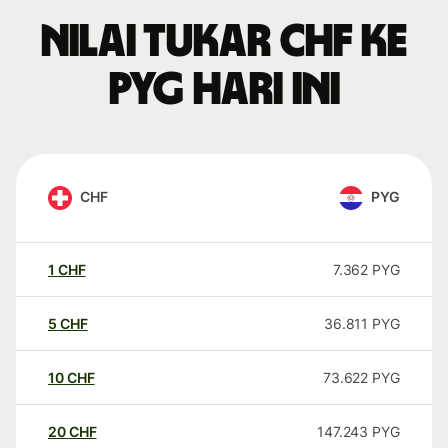
Nilai tukar CHF ke
PYG hari ini
CHF
PYG
1
CHF
7.362
PYG
5
CHF
36.811
PYG
10
CHF
73.622
PYG
20
CHF
147.243
PYG