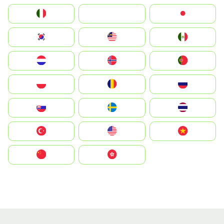
Italia
JA
Japan
South Korea
Malay
Mexico
Nederland
Norge
Portugal
Polska
România
Россия
Slovensko
Ruoŧŧa
ไทย
Türkiye
United States
Vietnam
中国
中國香港特別行政區