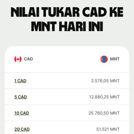
Nilai tukar CAD ke
MNT hari ini
CAD
MNT
1
CAD
2.576,05
MNT
5
CAD
12.880,25
MNT
10
CAD
25.760,50
MNT
20
CAD
51.521
MNT