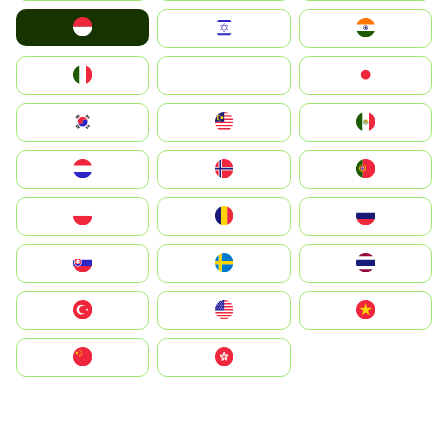
Indonesia
Israel
India
Italia
JA
Japan
South Korea
Malay
Mexico
Nederland
Norge
Portugal
Polska
România
Россия
Slovensko
Ruoŧŧa
ไทย
Türkiye
United States
Vietnam
中国
中國香港特別行政區