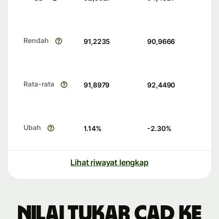
Rendah
91,2235
90,9666
Rata-rata
91,8979
92,4490
Ubah
1.14
%
-2.30
%
Lihat riwayat lengkap
Nilai tukar CAD ke