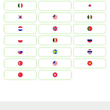
Italia
JA
Japan
South Korea
Malay
Mexico
Nederland
Norge
Portugal
Polska
România
Россия
Slovensko
Ruoŧŧa
ไทย
Türkiye
United States
Vietnam
中国
中國香港特別行政區