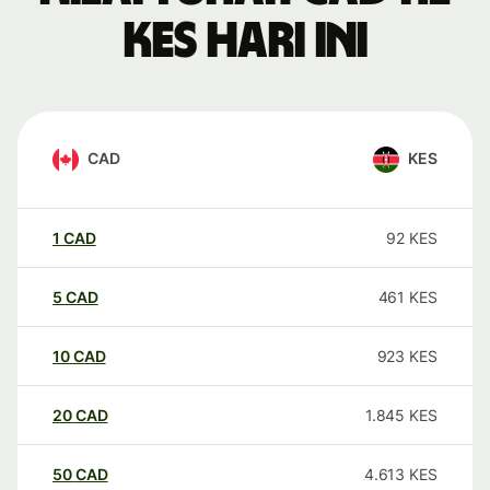
KES hari ini
CAD
KES
1
CAD
92
KES
5
CAD
461
KES
10
CAD
923
KES
20
CAD
1.845
KES
50
CAD
4.613
KES