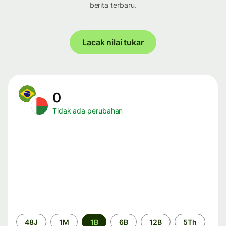
berita terbaru.
Lacak nilai tukar
0
Tidak ada perubahan
Periode
48J
1M
1B
6B
12B
5Th