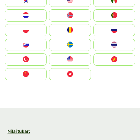
South Korea
Malay
Mexico
Nederland
Norge
Portugal
Polska
România
Россия
Slovensko
Ruoŧŧa
ไทย
Türkiye
United States
Vietnam
中国
中國香港特別行政區
Nilai tukar: