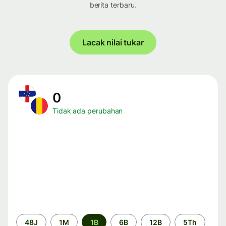
berita terbaru.
Lacak nilai tukar
0
Tidak ada perubahan
Periode
48J
1M
1B
6B
12B
5Th