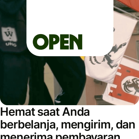
Hemat saat Anda
berbelanja, mengirim, dan
menerima pembayaran