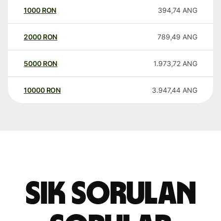
1000
RON
394,74
ANG
2000
RON
789,49
ANG
5000
RON
1.973,72
ANG
10000
RON
3.947,44
ANG
Sık sorulan