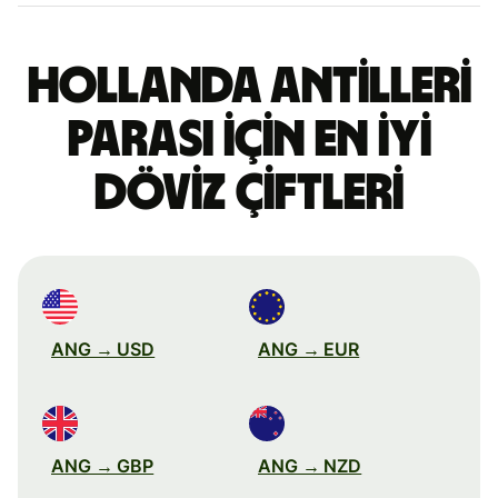
Hollanda Antilleri
parası için en iyi
döviz çiftleri
ANG → USD
ANG → EUR
ANG → GBP
ANG → NZD