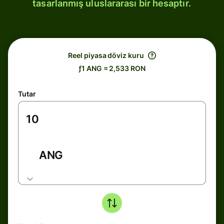
tasarlanmış uluslararası bir hesaptır.
Reel piyasa döviz kuru
ƒ1 ANG = 2,533 RON
Tutar
ANG