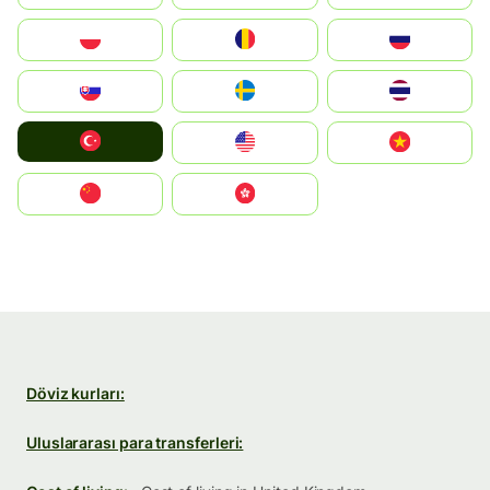
Polska
România
Россия
Slovensko
Ruoŧŧa
ไทย
Türkiye
United States
Vietnam
中国
中國香港特別行政區
Döviz kurları:
Uluslararası para transferleri: