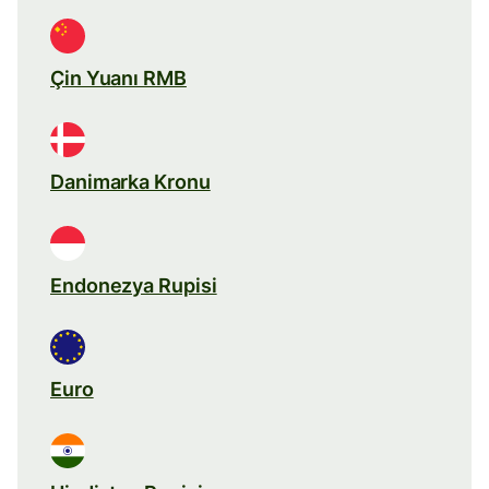
Çin Yuanı RMB
Danimarka Kronu
Endonezya Rupisi
Euro