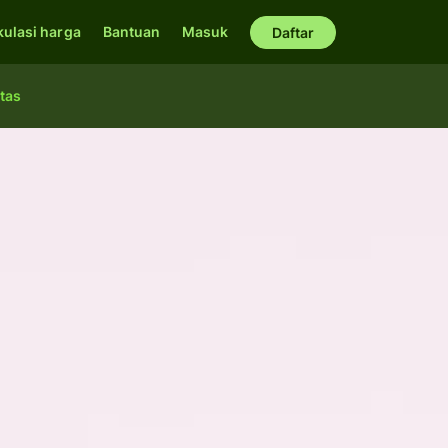
kulasi harga
Bantuan
Masuk
Daftar
tas