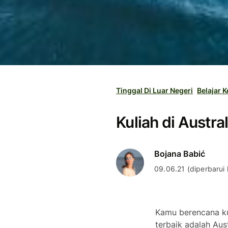
Tinggal Di Luar Negeri
Belajar K
Kuliah di Austr
Bojana Babić
09.06.21 (diperbarui l
Kamu berencana kul
terbaik adalah Aust