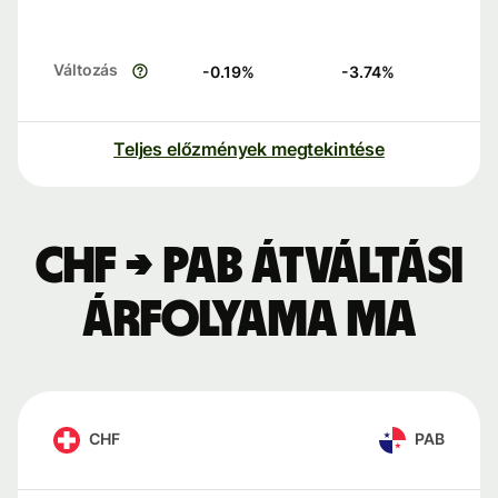
Változás
-0.19
%
-3.74
%
Teljes előzmények megtekintése
CHF → PAB átváltási
árfolyama ma
CHF
PAB