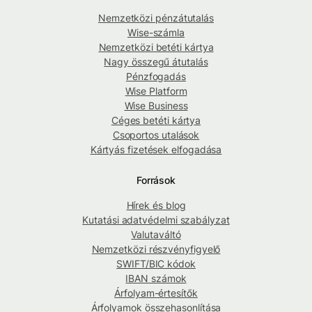
Nemzetközi pénzátutalás
Wise-számla
Nemzetközi betéti kártya
Nagy összegű átutalás
Pénzfogadás
Wise Platform
Wise Business
Céges betéti kártya
Csoportos utalások
Kártyás fizetések elfogadása
Források
Hírek és blog
Kutatási adatvédelmi szabályzat
Valutaváltó
Nemzetközi részvényfigyelő
SWIFT/BIC kódok
IBAN számok
Árfolyam-értesítők
Árfolyamok összehasonlítása