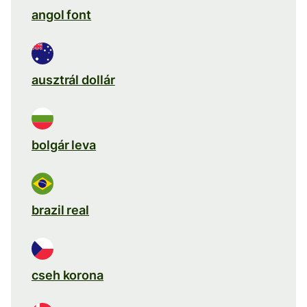
angol font
ausztrál dollár
bolgár leva
brazil real
cseh korona