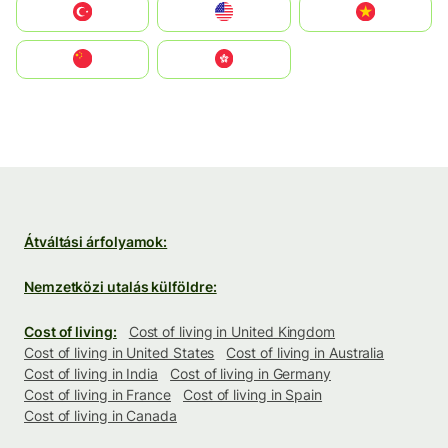
Türkiye
United States
Vietnam
中国
中國香港特別行政區
Átváltási árfolyamok:
Nemzetközi utalás külföldre:
Cost of living:
Cost of living in United Kingdom
Cost of living in United States
Cost of living in Australia
Cost of living in India
Cost of living in Germany
Cost of living in France
Cost of living in Spain
Cost of living in Canada