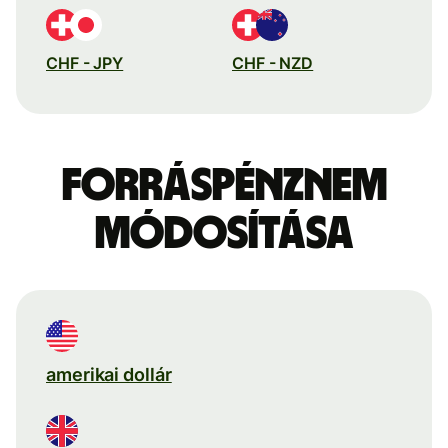
CHF - JPY
CHF - NZD
Forráspénznem
módosítása
amerikai dollár