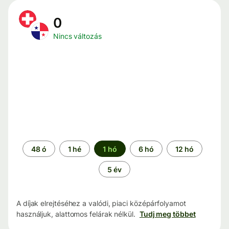
0
Nincs változás
Időszak
48 ó
1 hé
1 hó
6 hó
12 hó
5 év
A díjak elrejtéséhez a valódi, piaci középárfolyamot
használjuk, alattomos felárak nélkül.
Tudj meg többet