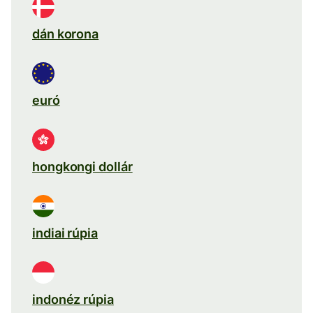
dán korona
euró
hongkongi dollár
indiai rúpia
indonéz rúpia