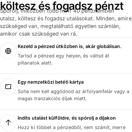
költesz és fogadsz pénzt
Spórolj, miközben több mint 40 pénznemben
utalsz, költesz és fogadsz utalásokat. Minden, amire
szükséged van, megtalálható egyetlen számlán,
amikor csak szükséged van rá.
Kezeld a pénzed útközben is, akár globálisan.
Tartsd a pénzed egy helyen, és váltsd át
pillanatok alatt.
Egy nemzetközi betéti kártya
Soha nem kell aggódnod az árfolyamfelár vagy a
magas tranzakciós díjak miatt.
Indíts utalást külföldre, és spórolj a díjakon
Hozz ki többet a pénzedből, nem számít, merre