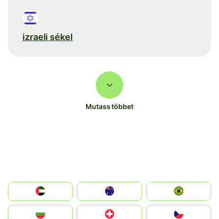
izraeli sékel
Mutass többet
الإمارات العربية المتحدة
Australia
Brazil
България
Switzerland
Czechia