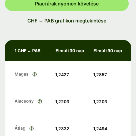
Piaci árak nyomon követése
CHF → PAB grafikon megtekintése
1 CHF → PAB
Elmúlt 30 nap
Elmúlt 90 nap
Magas
1,2427
1,2857
Alacsony
1,2203
1,2203
Átlag
1,2332
1,2494