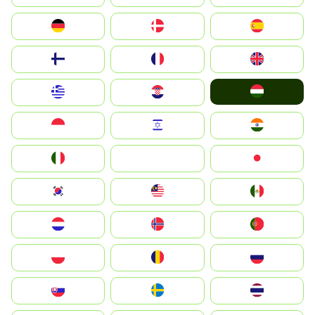
Deutschland
Denmark
España
Suomi
France
United Kingdom
Magyarország
Greece
Hrvatska
Indonesia
Israel
India
Italia
JA
Japan
South Korea
Malay
Mexico
Nederland
Norge
Portugal
Polska
România
Россия
Slovensko
Ruoŧŧa
ไทย