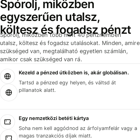
Spórolj, miközben
egyszerűen utalsz,
költesz és fogadsz pénzt
Spórolj, miközben több mint 40 pénznemben
utalsz, költesz és fogadsz utalásokat. Minden, amire
szükséged van, megtalálható egyetlen számlán,
amikor csak szükséged van rá.
Kezeld a pénzed útközben is, akár globálisan.
Tartsd a pénzed egy helyen, és váltsd át
pillanatok alatt.
Egy nemzetközi betéti kártya
Soha nem kell aggódnod az árfolyamfelár vagy a
magas tranzakciós díjak miatt.