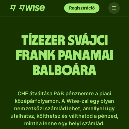
Regisztráció
tíz­ezer svájci
frank panamai
balboára
CHF átváltása PAB pénznemre a piaci
középárfolyamon. A Wise-zal egy olyan
nemzetközi számlád lehet, amellyel úgy
utalhatsz, költhetsz és válthatod a pénzed,
mintha lenne egy helyi számlád.