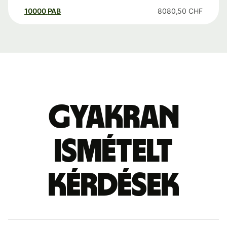
10000
PAB
8080,50
CHF
Gyakran
ismételt
kérdések