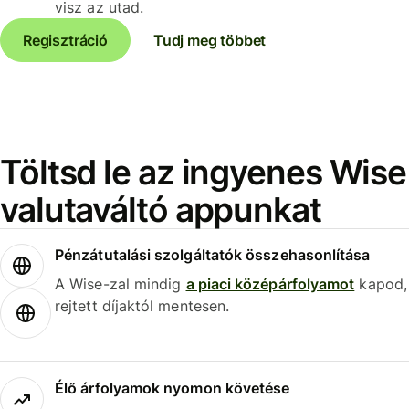
visz az utad.
Regisztráció
Tudj meg többet
Töltsd le az ingyenes Wise
valutaváltó appunkat
Pénzátutalási szolgáltatók összehasonlítása
A Wise-zal mindig
a piaci középárfolyamot
kapod,
rejtett díjaktól mentesen.
Élő árfolyamok nyomon követése