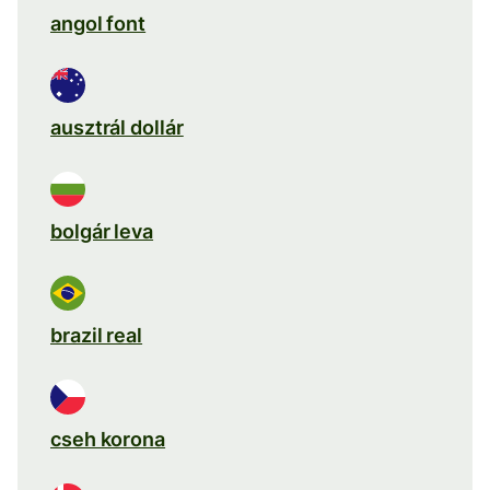
angol font
ausztrál dollár
bolgár leva
brazil real
cseh korona