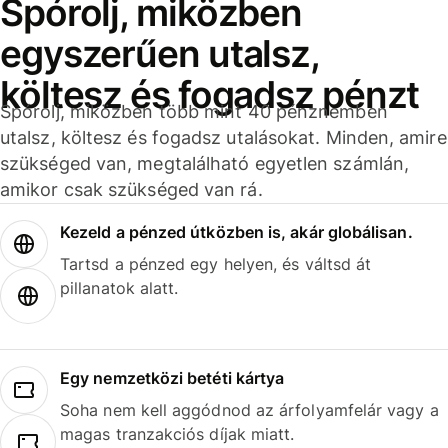
Spórolj, miközben
egyszerűen utalsz,
költesz és fogadsz pénzt
Spórolj, miközben több mint 40 pénznemben
utalsz, költesz és fogadsz utalásokat. Minden, amire
szükséged van, megtalálható egyetlen számlán,
amikor csak szükséged van rá.
Kezeld a pénzed útközben is, akár globálisan.
Tartsd a pénzed egy helyen, és váltsd át
pillanatok alatt.
Egy nemzetközi betéti kártya
Soha nem kell aggódnod az árfolyamfelár vagy a
magas tranzakciós díjak miatt.