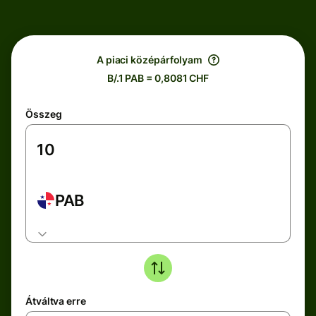
A piaci középárfolyam
B/.1 PAB = 0,8081 CHF
Összeg
PAB
Átváltva erre