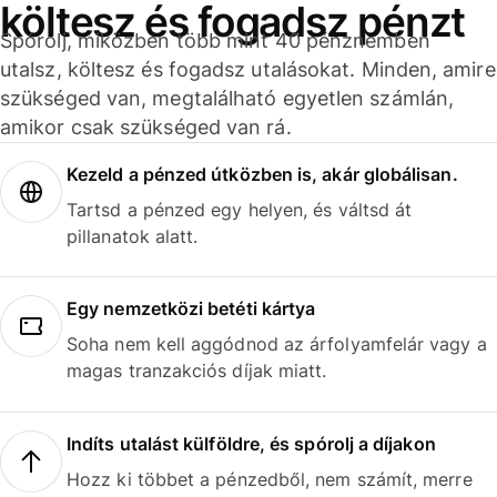
költesz és fogadsz pénzt
Spórolj, miközben több mint 40 pénznemben
utalsz, költesz és fogadsz utalásokat. Minden, amire
szükséged van, megtalálható egyetlen számlán,
amikor csak szükséged van rá.
Kezeld a pénzed útközben is, akár globálisan.
Tartsd a pénzed egy helyen, és váltsd át
pillanatok alatt.
Egy nemzetközi betéti kártya
Soha nem kell aggódnod az árfolyamfelár vagy a
magas tranzakciós díjak miatt.
Indíts utalást külföldre, és spórolj a díjakon
Hozz ki többet a pénzedből, nem számít, merre