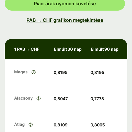
Piaci árak nyomon követése
PAB → CHF grafikon megtekintése
1 PAB → CHF
Elmúlt 30 nap
Elmúlt 90 nap
Magas
0,8195
0,8195
Alacsony
0,8047
0,7778
Átlag
0,8109
0,8005