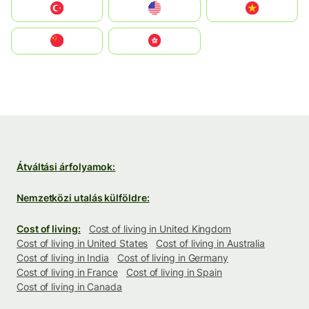
Türkiye
United States
Vietnam
中国
中國香港特別行政區
Átváltási árfolyamok:
Nemzetközi utalás külföldre:
Cost of living:
Cost of living in United Kingdom
Cost of living in United States
Cost of living in Australia
Cost of living in India
Cost of living in Germany
Cost of living in France
Cost of living in Spain
Cost of living in Canada