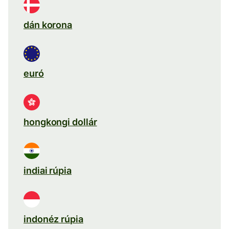
dán korona
euró
hongkongi dollár
indiai rúpia
indonéz rúpia