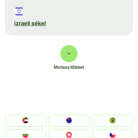
izraeli sékel
Mutass többet
الإمارات العربية المتحدة
Australia
Brazil
България
Switzerland
Czechia