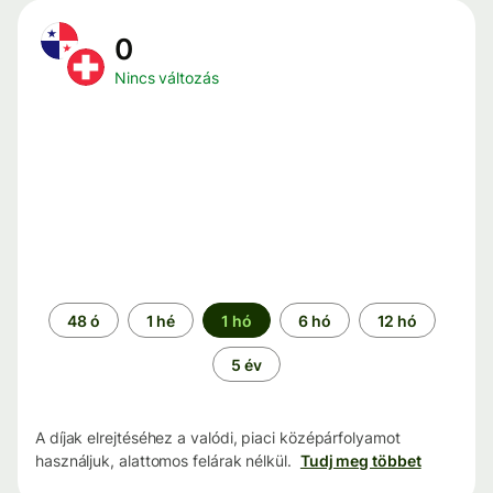
0
Nincs változás
Időszak
48 ó
1 hé
1 hó
6 hó
12 hó
5 év
A díjak elrejtéséhez a valódi, piaci középárfolyamot
használjuk, alattomos felárak nélkül.
Tudj meg többet