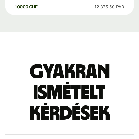
10000
CHF
12 375,50
PAB
Gyakran
ismételt
kérdések