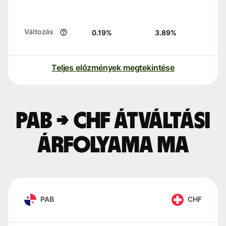
Változás
0.19
%
3.89
%
Teljes előzmények megtekintése
PAB → CHF átváltási
árfolyama ma
PAB
CHF