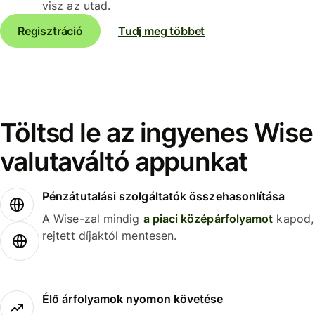
visz az utad.
Regisztráció
Tudj meg többet
Töltsd le az ingyenes Wise
valutaváltó appunkat
Pénzátutalási szolgáltatók összehasonlítása
A Wise-zal mindig
a piaci középárfolyamot
kapod,
rejtett díjaktól mentesen.
Élő árfolyamok nyomon követése