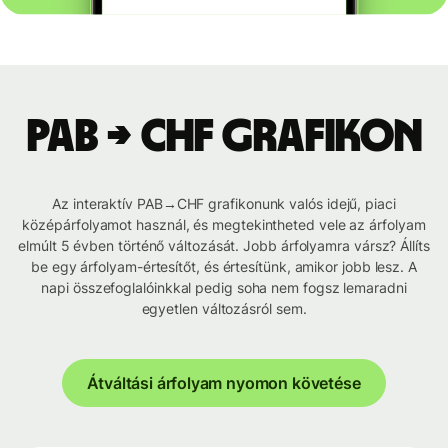
PAB → CHF grafikon
Az interaktív PAB→CHF grafikonunk valós idejű, piaci
középárfolyamot használ, és megtekintheted vele az árfolyam
elmúlt 5 évben történő változását. Jobb árfolyamra vársz? Állíts
be egy árfolyam-értesítőt, és értesítünk, amikor jobb lesz. A
napi összefoglalóinkkal pedig soha nem fogsz lemaradni
egyetlen változásról sem.
Átváltási árfolyam nyomon követése