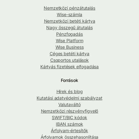
Nemzetközi pénzátutalás
Wise-számla
Nemzetközi betéti kártya
Nagy összegű átutalás
Pénzfogadás
Wise Platform
Wise Business
Céges betéti kártya
Csoportos utalások
Kártyás fizetések elfogadása
Források
Hírek és blog
Kutatási adatvédelmi szabályzat
Valutaváltó
Nemzetközi részvényfigyelő
SWIFT/BIC kódok
IBAN számok
Árfolyam-értesítők
Árfolyamok összehasonlítása