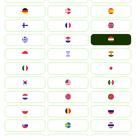
Deutschland
Denmark
España
Suomi
France
United Kingdom
Magyarország
Greece
Hrvatska
Indonesia
Israel
India
Italia
JA
Japan
South Korea
Malay
Mexico
Nederland
Norge
Portugal
Polska
România
Россия
Slovensko
Ruoŧŧa
ไทย