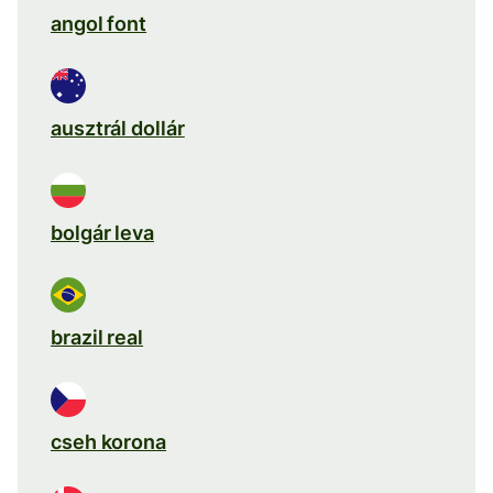
angol font
ausztrál dollár
bolgár leva
brazil real
cseh korona