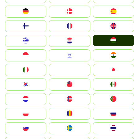
Deutschland
Denmark
España
Suomi
France
United Kingdom
Magyarország
Greece
Hrvatska
Indonesia
Israel
India
Italia
JA
Japan
South Korea
Malay
Mexico
Nederland
Norge
Portugal
Polska
România
Россия
Slovensko
Ruoŧŧa
ไทย