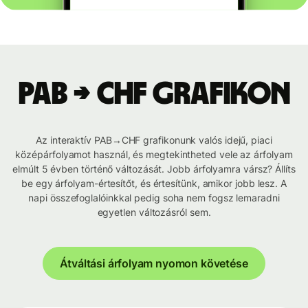
PAB → CHF grafikon
Az interaktív PAB→CHF grafikonunk valós idejű, piaci
középárfolyamot használ, és megtekintheted vele az árfolyam
elmúlt 5 évben történő változását. Jobb árfolyamra vársz? Állíts
be egy árfolyam-értesítőt, és értesítünk, amikor jobb lesz. A
napi összefoglalóinkkal pedig soha nem fogsz lemaradni
egyetlen változásról sem.
Átváltási árfolyam nyomon követése