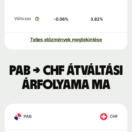
Változás
-0.06
%
3.82
%
Teljes előzmények megtekintése
PAB → CHF átváltási
árfolyama ma
PAB
CHF