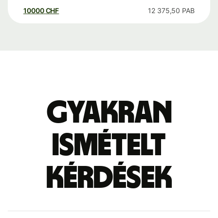
10000
CHF
12 375,50
PAB
Gyakran
ismételt
kérdések