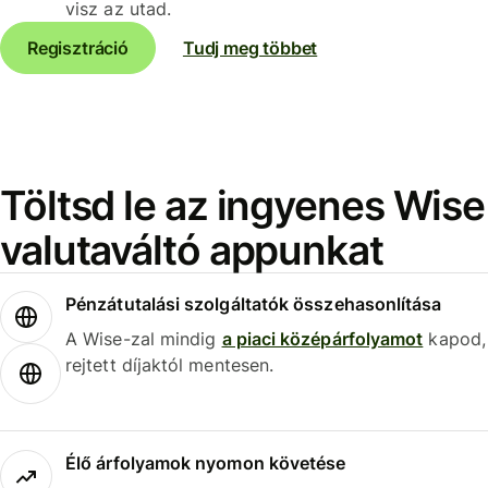
visz az utad.
Regisztráció
Tudj meg többet
Töltsd le az ingyenes Wise
valutaváltó appunkat
Pénzátutalási szolgáltatók összehasonlítása
A Wise-zal mindig
a piaci középárfolyamot
kapod,
rejtett díjaktól mentesen.
Élő árfolyamok nyomon követése