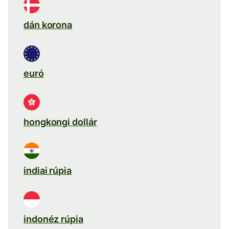
dán korona
euró
hongkongi dollár
indiai rúpia
indonéz rúpia