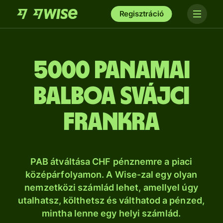
Regisztráció
5000 panamai
balboa svájci
frankra
PAB átváltása CHF pénznemre a piaci
középárfolyamon. A Wise-zal egy olyan
nemzetközi számlád lehet, amellyel úgy
utalhatsz, költhetsz és válthatod a pénzed,
mintha lenne egy helyi számlád.