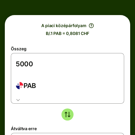
A piaci középárfolyam
B/.1 PAB = 0,8081 CHF
Összeg
PAB
Átváltva erre