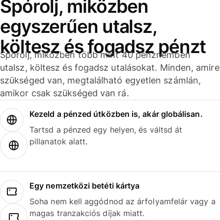
Spórolj, miközben
egyszerűen utalsz,
költesz és fogadsz pénzt
Spórolj, miközben több mint 40 pénznemben
utalsz, költesz és fogadsz utalásokat. Minden, amire
szükséged van, megtalálható egyetlen számlán,
amikor csak szükséged van rá.
Kezeld a pénzed útközben is, akár globálisan.
Tartsd a pénzed egy helyen, és váltsd át
pillanatok alatt.
Egy nemzetközi betéti kártya
Soha nem kell aggódnod az árfolyamfelár vagy a
magas tranzakciós díjak miatt.