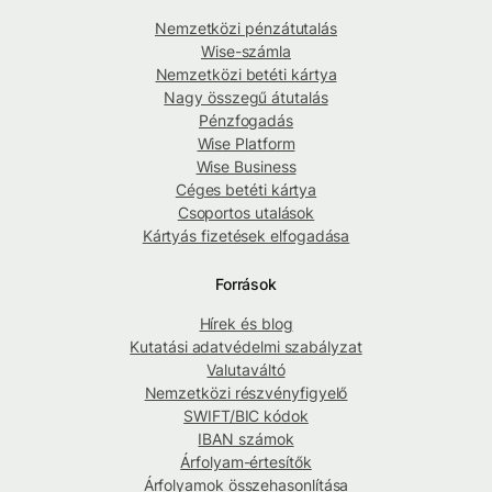
Nemzetközi pénzátutalás
Wise-számla
Nemzetközi betéti kártya
Nagy összegű átutalás
Pénzfogadás
Wise Platform
Wise Business
Céges betéti kártya
Csoportos utalások
Kártyás fizetések elfogadása
Források
Hírek és blog
Kutatási adatvédelmi szabályzat
Valutaváltó
Nemzetközi részvényfigyelő
SWIFT/BIC kódok
IBAN számok
Árfolyam-értesítők
Árfolyamok összehasonlítása