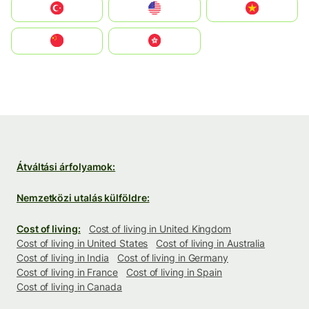
Türkiye
United States
Vietnam
中国
中國香港特別行政區
Átváltási árfolyamok:
Nemzetközi utalás külföldre:
Cost of living:
Cost of living in United Kingdom
Cost of living in United States
Cost of living in Australia
Cost of living in India
Cost of living in Germany
Cost of living in France
Cost of living in Spain
Cost of living in Canada