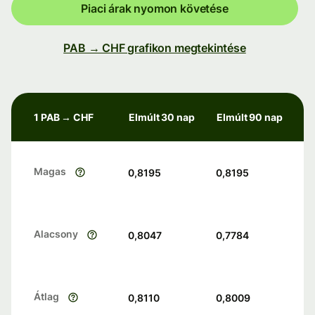
Piaci árak nyomon követése
PAB → CHF grafikon megtekintése
1 PAB → CHF
Elmúlt 30 nap
Elmúlt 90 nap
Magas
0,8195
0,8195
Alacsony
0,8047
0,7784
Átlag
0,8110
0,8009