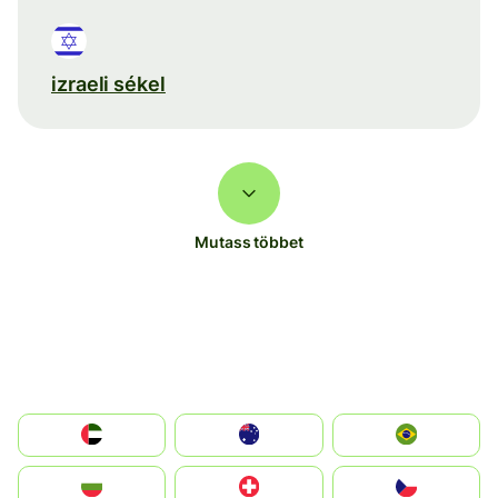
izraeli sékel
Mutass többet
الإمارات العربية المتحدة
Australia
Brazil
България
Switzerland
Czechia