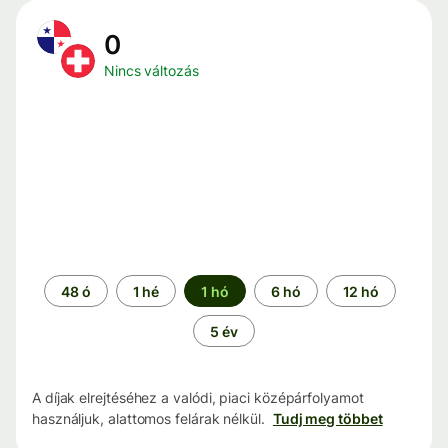
0
Nincs változás
Időszak
48 ó
1 hé
1 hó
6 hó
12 hó
5 év
A díjak elrejtéséhez a valódi, piaci középárfolyamot
használjuk, alattomos felárak nélkül.
Tudj meg többet