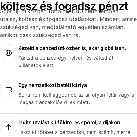
költesz és fogadsz pénzt
Spórolj, miközben több mint 40 pénznemben
utalsz, költesz és fogadsz utalásokat. Minden, amire
szükséged van, megtalálható egyetlen számlán,
amikor csak szükséged van rá.
Kezeld a pénzed útközben is, akár globálisan.
Tartsd a pénzed egy helyen, és váltsd át
pillanatok alatt.
Egy nemzetközi betéti kártya
Soha nem kell aggódnod az árfolyamfelár vagy a
magas tranzakciós díjak miatt.
Indíts utalást külföldre, és spórolj a díjakon
Hozz ki többet a pénzedből, nem számít, merre