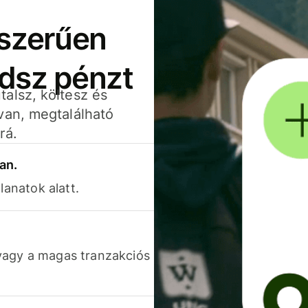
yszerűen
adsz pénzt
alsz, költesz és
van, megtalálható
rá.
an.
lanatok alatt.
vagy a magas tranzakciós