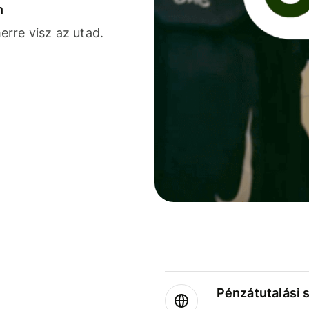
n
rre visz az utad.
Pénzátutalási 