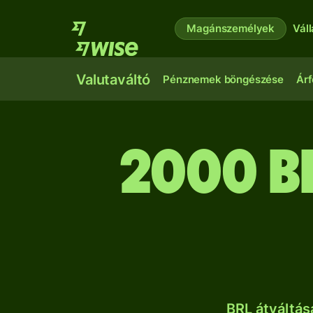
Magánszemélyek
Vál
Valutaváltó
Pénznemek böngészése
Árf
2000 b
BRL átváltá