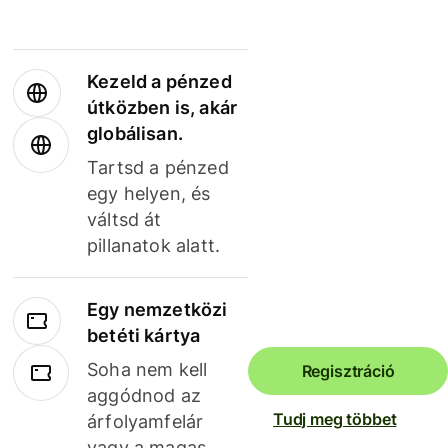
Kezeld a pénzed
útközben is, akár
globálisan.
Tartsd a pénzed
egy helyen, és
váltsd át
pillanatok alatt.
Egy nemzetközi
betéti kártya
Soha nem kell
Regisztráció
aggódnod az
Tudj meg többet
árfolyamfelár
vagy a magas