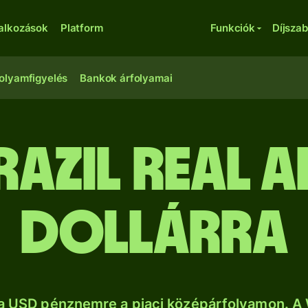
lalkozások
Platform
Funkciók
Díjsza
olyamfigyelés
Bankok árfolyamai
razil real a
dollárra
sa USD pénznemre a piaci középárfolyamon. A 