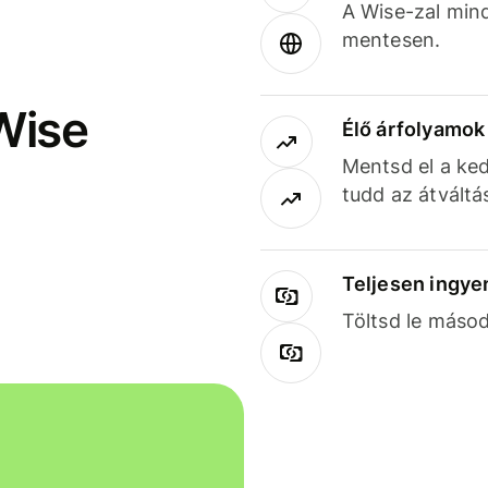
A Wise-zal min
mentesen.
Wise
Élő árfolyamo
Mentsd el a ked
tudd az átváltá
Teljesen ingye
Töltsd le másod