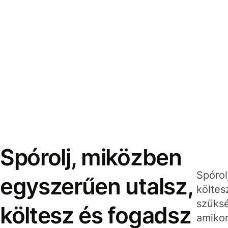
Spórolj, miközben
Spórol
egyszerűen utalsz,
költes
szüksé
költesz és fogadsz
amikor