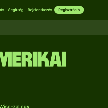
bás
Segítség
Bejelentkezés
Regisztráció
merikai
Wise-zal egy