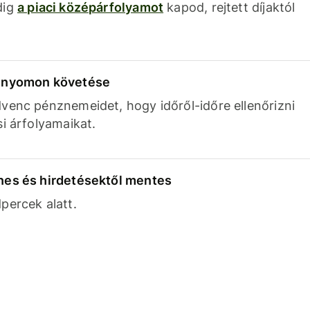
dig
a piaci középárfolyamot
kapod, rejtett díjaktól
k nyomon követése
venc pénznemeidet, hogy időről-időre ellenőrizni
si árfolyamaikat.
nes és hirdetésektől mentes
percek alatt.