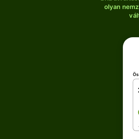
olyan nemze
vál
Ös