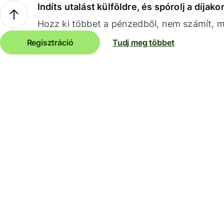
Indíts utalást külföldre, és spórolj a díjako
Hozz ki többet a pénzedből, nem számít, me
Regisztráció
Tudj meg többet