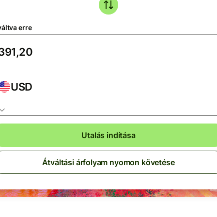
áltva erre
USD
Utalás indítása
Átváltási árfolyam nyomon követése