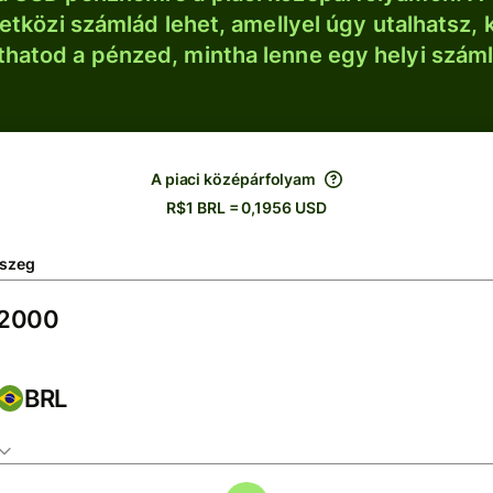
tközi számlád lehet, amellyel úgy utalhatsz, 
thatod a pénzed, mintha lenne egy helyi szám
A piaci középárfolyam
R$1 BRL = 0,1956 USD
szeg
BRL