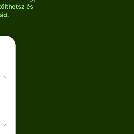
költhetsz és
lád.