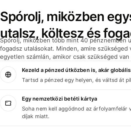
Spórolj, miközben eg
utalsz, költesz és fog
Spórolj, miközben több mint 40 pénznemben ut
fogadsz utalásokat. Minden, amire szükséged 
egyetlen számlán, amikor csak szükséged van 
Kezeld a pénzed útközben is, akár globális
Tartsd a pénzed egy helyen, és váltsd át pil
Egy nemzetközi betéti kártya
Soha nem kell aggódnod az árfolyamfelár 
díjak miatt.