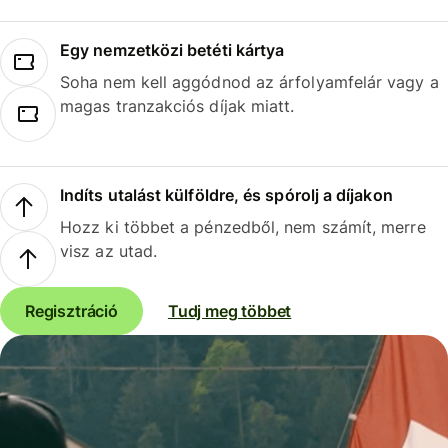
Egy nemzetközi betéti kártya
Soha nem kell aggódnod az árfolyamfelár vagy a
magas tranzakciós díjak miatt.
Indíts utalást külföldre, és spórolj a díjakon
Hozz ki többet a pénzedből, nem számít, merre
visz az utad.
Regisztráció
Tudj meg többet