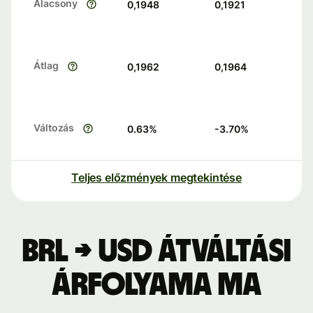
Alacsony
0,1948
0,1921
Átlag
0,1962
0,1964
Változás
0.63
%
-3.70
%
Teljes előzmények megtekintése
BRL → USD átváltási
árfolyama ma