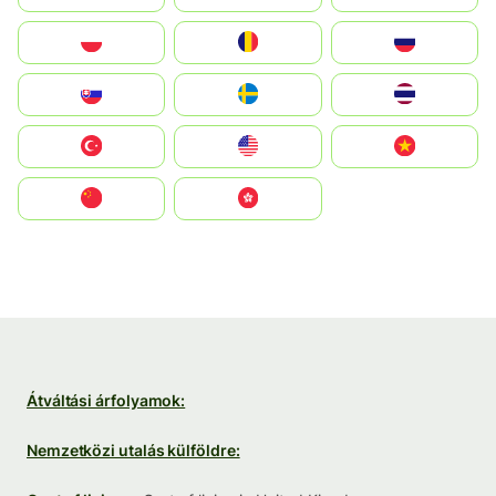
Polska
România
Россия
Slovensko
Ruoŧŧa
ไทย
Türkiye
United States
Vietnam
中国
中國香港特別行政區
Átváltási árfolyamok:
Nemzetközi utalás külföldre: