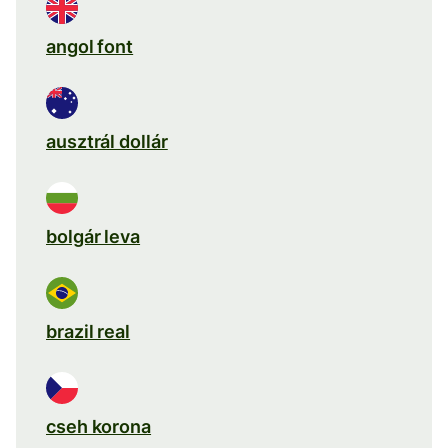
angol font
ausztrál dollár
bolgár leva
brazil real
cseh korona