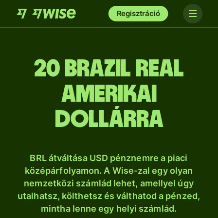
Regisztráció
20 brazil real
amerikai
dollárra
BRL átváltása USD pénznemre a piaci
középárfolyamon. A Wise-zal egy olyan
nemzetközi számlád lehet, amellyel úgy
utalhatsz, költhetsz és válthatod a pénzed,
mintha lenne egy helyi számlád.