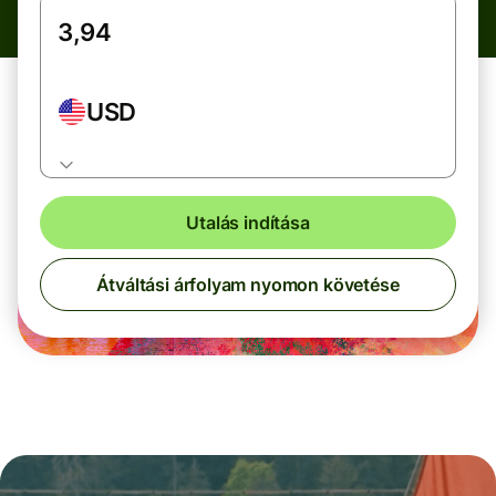
USD
Utalás indítása
Átváltási árfolyam nyomon követése