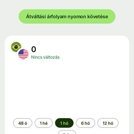
Átváltási árfolyam nyomon követése
0
Nincs változás
Időszak
48 ó
1 hé
1 hó
6 hó
12 hó