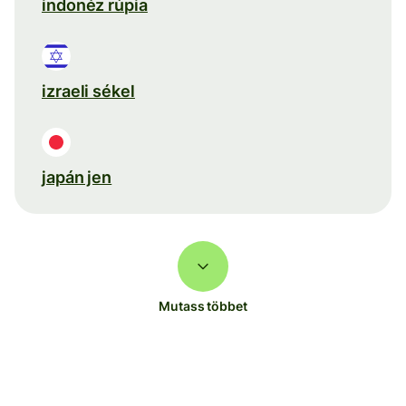
indonéz rúpia
izraeli sékel
japán jen
Mutass többet