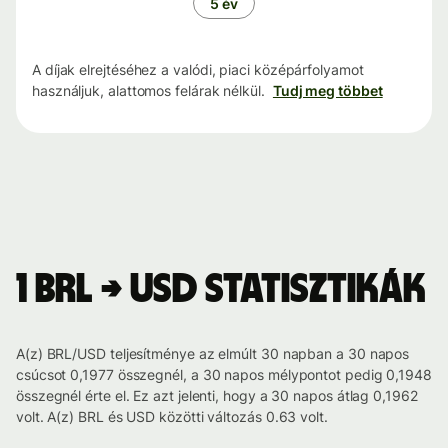
5 év
A díjak elrejtéséhez a valódi, piaci középárfolyamot
használjuk, alattomos felárak nélkül.
Tudj meg többet
1 BRL → USD statisztikák
A(z) BRL/USD teljesítménye az elmúlt 30 napban a 30 napos
csúcsot 0,1977 összegnél, a 30 napos mélypontot pedig 0,1948
összegnél érte el. Ez azt jelenti, hogy a 30 napos átlag 0,1962
volt. A(z) BRL és USD közötti változás 0.63 volt.