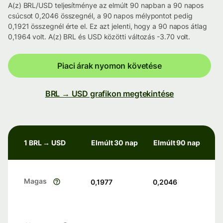
A(z) BRL/USD teljesítménye az elmúlt 90 napban a 90 napos
csúcsot 0,2046 összegnél, a 90 napos mélypontot pedig
0,1921 összegnél érte el. Ez azt jelenti, hogy a 90 napos átlag
0,1964 volt. A(z) BRL és USD közötti változás -3.70 volt.
Piaci árak nyomon követése
BRL → USD grafikon megtekintése
1 BRL → USD
Elmúlt 30 nap
Elmúlt 90 nap
Magas
0,1977
0,2046