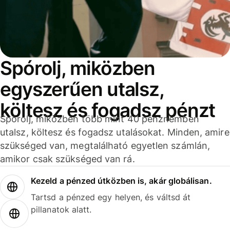
Spórolj, miközben
egyszerűen utalsz,
költesz és fogadsz pénzt
Spórolj, miközben több mint 40 pénznemben
utalsz, költesz és fogadsz utalásokat. Minden, amire
szükséged van, megtalálható egyetlen számlán,
amikor csak szükséged van rá.
Kezeld a pénzed útközben is, akár globálisan.
Tartsd a pénzed egy helyen, és váltsd át
pillanatok alatt.