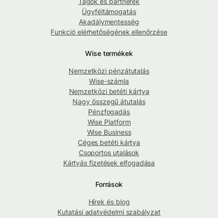
Tagok és partnerek
Ügyféltámogatás
Akadálymentesség
Funkció elérhetőségének ellenőrzése
Wise termékek
Nemzetközi pénzátutalás
Wise-számla
Nemzetközi betéti kártya
Nagy összegű átutalás
Pénzfogadás
Wise Platform
Wise Business
Céges betéti kártya
Csoportos utalások
Kártyás fizetések elfogadása
Források
Hírek és blog
Kutatási adatvédelmi szabályzat