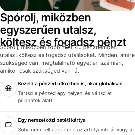
Spórolj, miközben
egyszerűen utalsz,
költesz és fogadsz pénzt
Spórolj, miközben több mint 40 pénznemben
utalsz, költesz és fogadsz utalásokat. Minden, amire
szükséged van, megtalálható egyetlen számlán,
amikor csak szükséged van rá.
Kezeld a pénzed útközben is, akár globálisan.
Tartsd a pénzed egy helyen, és váltsd át
pillanatok alatt.
Egy nemzetközi betéti kártya
Soha nem kell aggódnod az árfolyamfelár vagy a