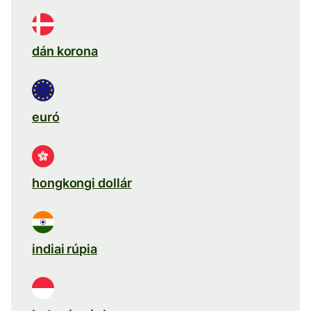
dán korona
euró
hongkongi dollár
indiai rúpia