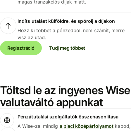
magas tranzakciós díjak miatt.
Indíts utalást külföldre, és spórolj a díjakon
Hozz ki többet a pénzedből, nem számít, merre
visz az utad.
Regisztráció
Tudj meg többet
Töltsd le az ingyenes Wise
valutaváltó appunkat
Pénzátutalási szolgáltatók összehasonlítása
A Wise-zal mindig
a piaci középárfolyamot
kapod,