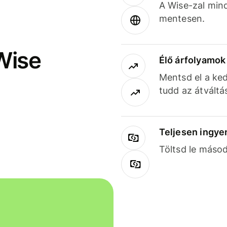
A Wise-zal min
mentesen.
Wise
Élő árfolyamo
Mentsd el a ked
tudd az átváltá
Teljesen ingye
Töltsd le másod