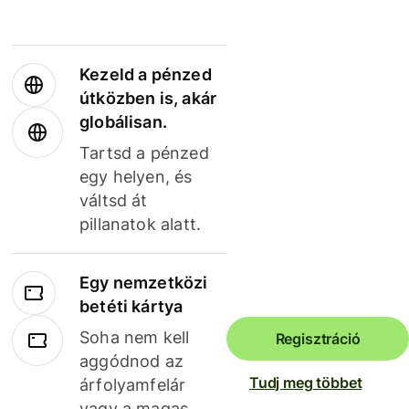
Kezeld a pénzed
útközben is, akár
globálisan.
Tartsd a pénzed
egy helyen, és
váltsd át
pillanatok alatt.
Egy nemzetközi
betéti kártya
Soha nem kell
Regisztráció
aggódnod az
Tudj meg többet
árfolyamfelár
vagy a magas