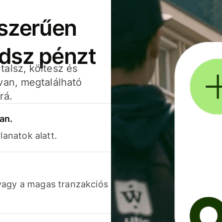
yszerűen
adsz pénzt
alsz, költesz és
van, megtalálható
rá.
an.
lanatok alatt.
vagy a magas tranzakciós