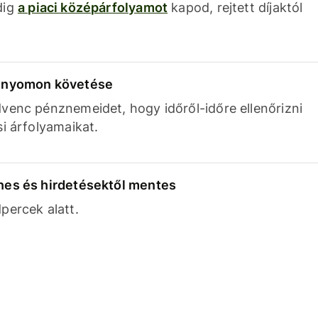
dig
a piaci középárfolyamot
kapod, rejtett díjaktól
k nyomon követése
venc pénznemeidet, hogy időről-időre ellenőrizni
si árfolyamaikat.
nes és hirdetésektől mentes
percek alatt.