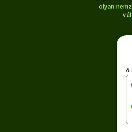
olyan nemze
vál
Ös