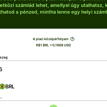
tközi számlád lehet, amellyel úgy utalhatsz, 
thatod a pénzed, mintha lenne egy helyi szám
A piaci középárfolyam
R$1 BRL = 0,1968 USD
szeg
BRL