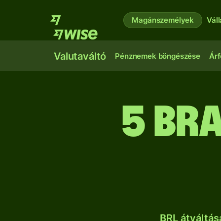
Magánszemélyek
Vál
Valutaváltó
Pénznemek böngészése
Árf
5 bra
BRL átváltá