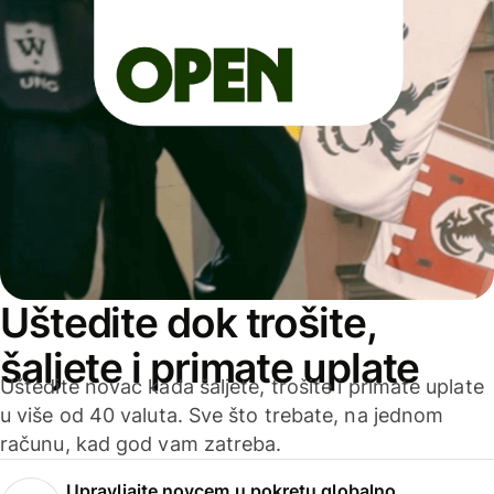
Uštedite dok trošite,
šaljete i primate uplate
Uštedite novac kada šaljete, trošite i primate uplate
u više od 40 valuta. Sve što trebate, na jednom
računu, kad god vam zatreba.
Upravljajte novcem u pokretu globalno.