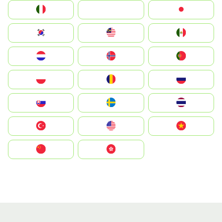
Italia
JA
Japan
South Korea
Malay
Mexico
Nederland
Norge
Portugal
Polska
România
Россия
Slovensko
Ruoŧŧa
ไทย
Türkiye
United States
Vietnam
中国
中國香港特別行政區