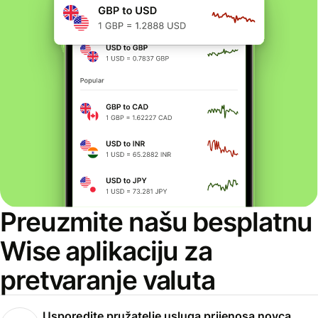
Preuzmite našu besplatnu
Wise aplikaciju za
pretvaranje valuta
Usporedite pružatelje usluga prijenosa novca