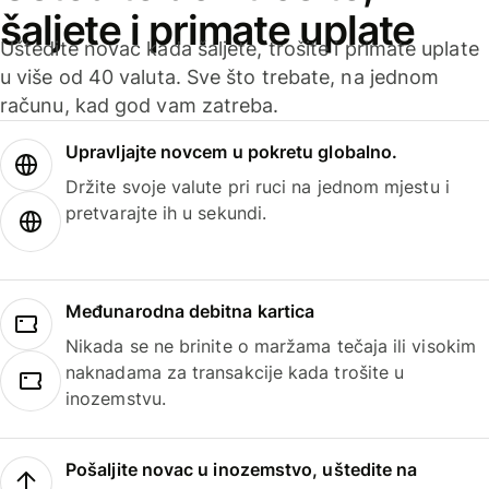
šaljete i primate uplate
Uštedite novac kada šaljete, trošite i primate uplate
u više od 40 valuta. Sve što trebate, na jednom
računu, kad god vam zatreba.
Upravljajte novcem u pokretu globalno.
Držite svoje valute pri ruci na jednom mjestu i
pretvarajte ih u sekundi.
Međunarodna debitna kartica
Nikada se ne brinite o maržama tečaja ili visokim
naknadama za transakcije kada trošite u
inozemstvu.
Pošaljite novac u inozemstvo, uštedite na