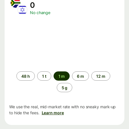
0
No change
Time
48 h
1 t
1 m
6 m
12 m
period
5 g
We use the real, mid-market rate with no sneaky mark-up
to hide the fees.
Learn more