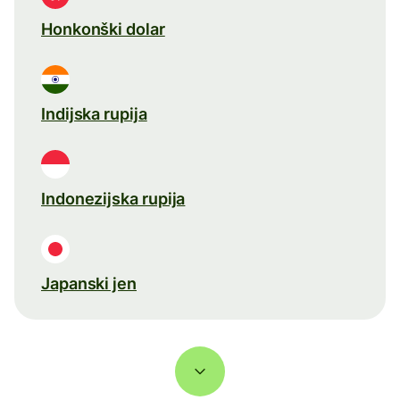
Honkonški dolar
Indijska rupija
Indonezijska rupija
Japanski jen