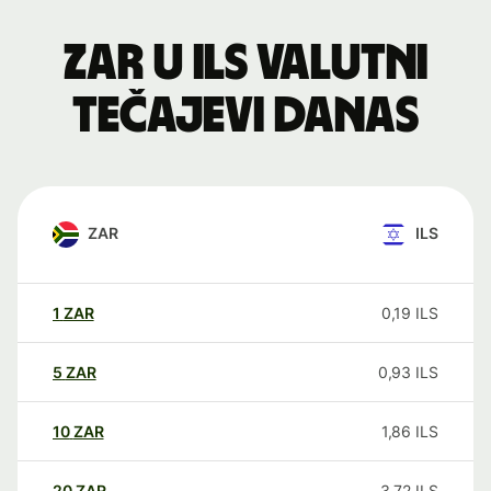
ZAR u ILS valutni
tečajevi danas
ZAR
ILS
1
ZAR
0,19
ILS
5
ZAR
0,93
ILS
10
ZAR
1,86
ILS
20
ZAR
3,72
ILS