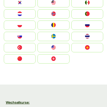
South Korea
Malay
Mexico
Nederland
Norge
Portugal
Polska
România
Россия
Slovensko
Ruoŧŧa
ไทย
Türkiye
United States
Vietnam
中国
中國香港特別行政區
Wechselkurse: