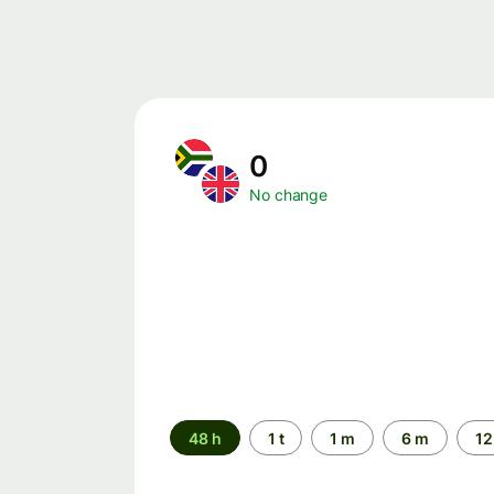
0
No change
Time
48 h
1 t
1 m
6 m
12
period