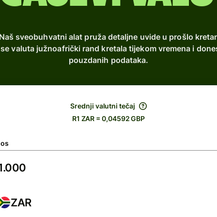
Naš sveobuhvatni alat pruža detaljne uvide u prošlo kreta
 se valuta južnoafrički rand kretala tijekom vremena i do
pouzdanih podataka.
Srednji valutni tečaj
R1 ZAR = 0,04592 GBP
nos
ZAR