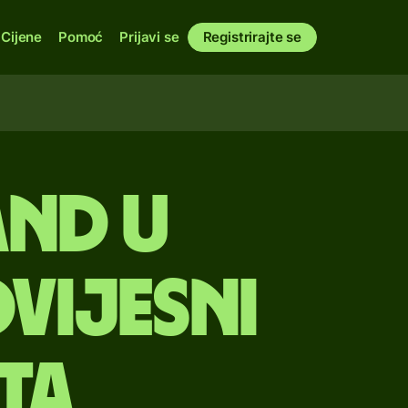
Cijene
Pomoć
Prijavi se
Registrirajte se
and u
vijesni
uta