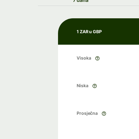
7 dana
1 ZAR u GBP
Visoka
Niska
Prosječna