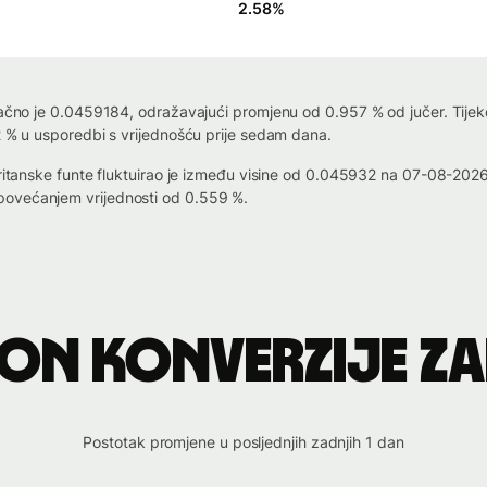
2.58
%
tačno je 0.0459184, odražavajući promjenu od 0.957 % od jučer. Tijeko
2 % u usporedbi s vrijednošću prije sedam dana.
 britanske funte fluktuirao je između visine od 0.045932 na 07-08-20
povećanjem vrijednosti od 0.559 %.
on konverzije ZA
Postotak promjene u posljednjih zadnjih 1 dan