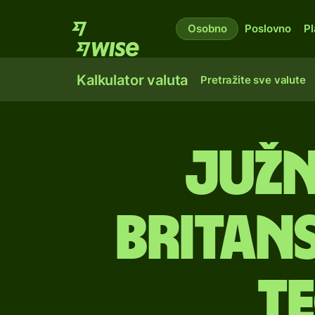
Osobno
Poslovno
Pl
Kalkulator valuta
Pretražite sve valute
južn
britan
te