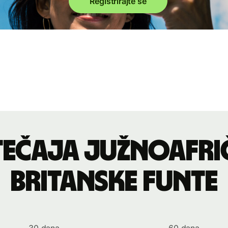
Registrirajte se
tečaja južnoafri
britanske funte