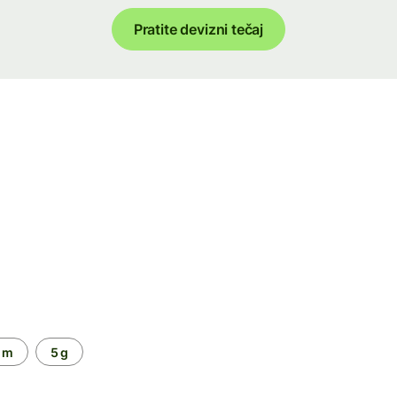
Pratite devizni tečaj
 m
5 g