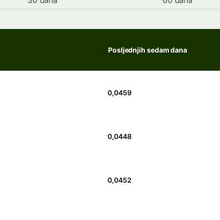
30 dana
60 dana
Posljednjih sedam dana
0,0459
0,0448
0,0452