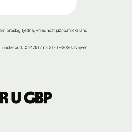
m prošlog tjedna, vrijednost južnoafrički rand
26 i niske od 0.0447617 na 31-07-2026. Najveći
R u GBP