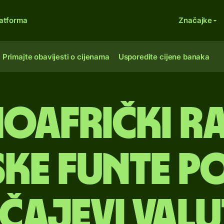
atforma
Značajke
Primajte obavijesti o cijenama
Usporedite cijene banaka
oafrički r
ske funte Po
čajevi val