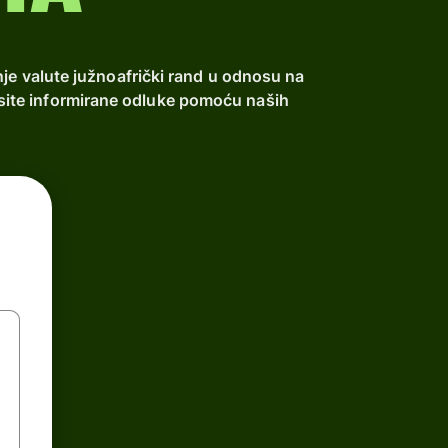
nje valute južnoafrički rand u odnosu na
nesite informirane odluke pomoću naših