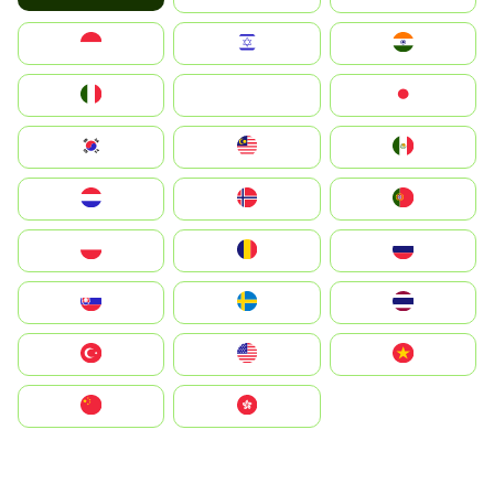
Indonesia
Israel
India
Italia
JA
Japan
South Korea
Malay
Mexico
Nederland
Norge
Portugal
Polska
România
Россия
Slovensko
Ruoŧŧa
ไทย
Türkiye
United States
Vietnam
中国
中國香港特別行政區