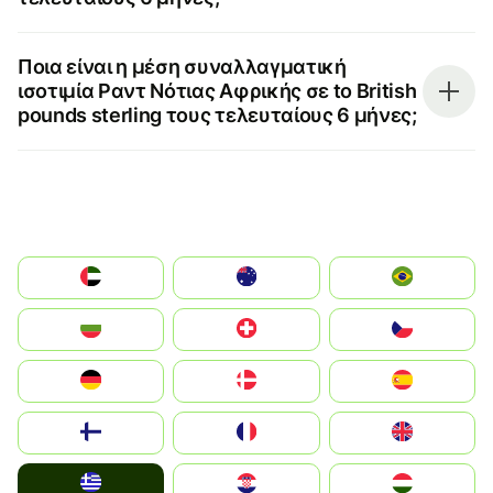
Ποια είναι η μέση συναλλαγματική
ισοτιμία Ραντ Νότιας Αφρικής σε to British
pounds sterling τους τελευταίους 6 μήνες;
الإمارات العربية المتحدة
Australia
Brazil
България
Switzerland
Czechia
Deutschland
Denmark
España
Suomi
France
United Kingdom
Greece
Hrvatska
Magyarország