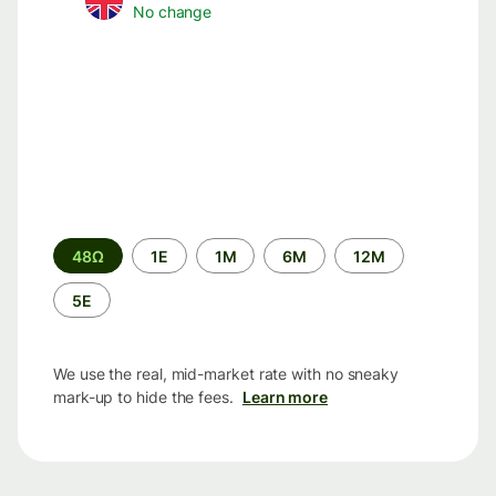
No change
Time
48Ω
1Ε
1M
6M
12M
period
5Ε
We use the real, mid-market rate with no sneaky
mark-up to hide the fees.
Learn more