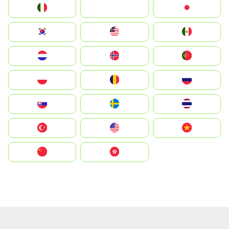
Italia
JA
Japan
South Korea
Malay
Mexico
Nederland
Norge
Portugal
Polska
România
Россия
Slovensko
Ruoŧŧa
ไทย
Türkiye
United States
Vietnam
中国
中國香港特別行政區