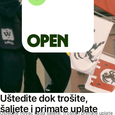
Uštedite dok trošite,
šaljete i primate uplate
Uštedite novac kada šaljete, trošite i primate uplate