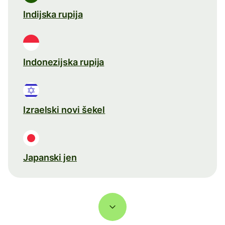
Indijska rupija
Indonezijska rupija
Izraelski novi šekel
Japanski jen