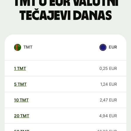
TMT u EUR valutni
tečajevi danas
TMT
EUR
1
TMT
0,25
EUR
5
TMT
1,24
EUR
10
TMT
2,47
EUR
20
TMT
4,94
EUR