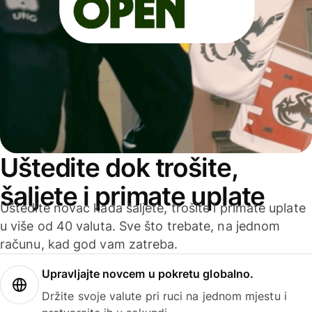
Uštedite dok trošite,
šaljete i primate uplate
Uštedite novac kada šaljete, trošite i primate uplate
u više od 40 valuta. Sve što trebate, na jednom
računu, kad god vam zatreba.
Upravljajte novcem u pokretu globalno.
Držite svoje valute pri ruci na jednom mjestu i