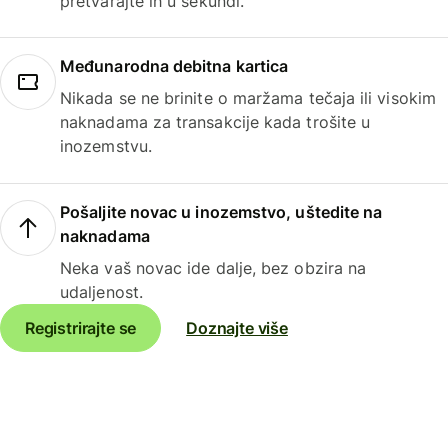
pretvarajte ih u sekundi.
Međunarodna debitna kartica
Nikada se ne brinite o maržama tečaja ili visokim
naknadama za transakcije kada trošite u
inozemstvu.
Pošaljite novac u inozemstvo, uštedite na
naknadama
Neka vaš novac ide dalje, bez obzira na
udaljenost.
Registrirajte se
Doznajte više