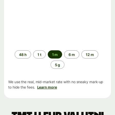
Time
48 h
1 t
1 m
6 m
12 m
period
5 g
We use the real, mid-market rate with no sneaky mark-up
to hide the fees.
Learn more