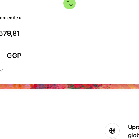
omijenite u
GGP
Upr
glo