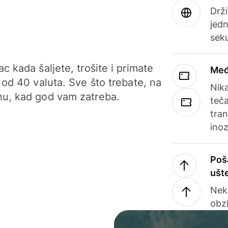
Drži
jedn
sek
c kada šaljete, trošite i primate
Međ
 od 40 valuta. Sve što trebate, na
Nik
u, kad god vam zatreba.
teča
tran
ino
Poš
ušt
Nek
obzi