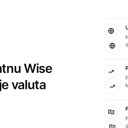
atnu Wise
P
je valuta