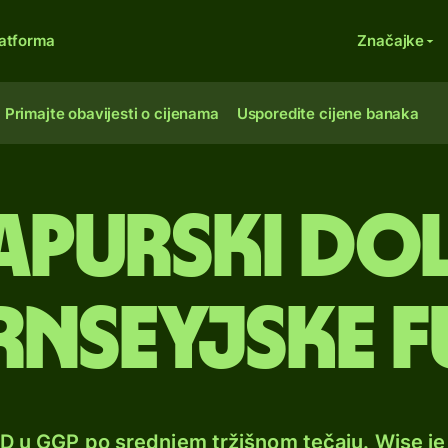
atforma
Značajke
Primajte obavijesti o cijenama
Usporedite cijene banaka
apurski dol
rnseyjske f
GD u GGP po srednjem tržišnom tečaju. Wise j