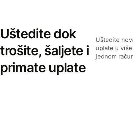
Uštedite dok
Uštedite nova
trošite, šaljete i
uplate u više
jednom račun
primate uplate