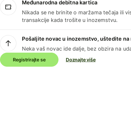
Međunarodna debitna kartica
Nikada se ne brinite o maržama tečaja ili 
transakcije kada trošite u inozemstvu.
Pošaljite novac u inozemstvo, uštedite n
Neka vaš novac ide dalje, bez obzira na uda
Registrirajte se
Doznajte više