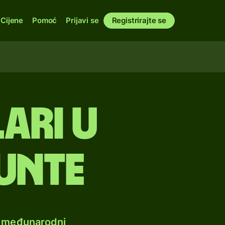
Cijene
Pomoć
Prijavi se
Registrirajte se
ari u
unte
e međunarodni