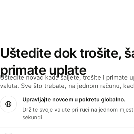
Uštedite dok trošite, ša
primate uplate
Uštedite novac kada šaljete, trošite i primate 
valuta. Sve što trebate, na jednom računu, ka
Upravljajte novcem u pokretu globalno.
Držite svoje valute pri ruci na jednom mjestu
sekundi.