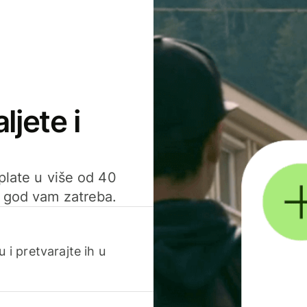
ljete i
uplate u više od 40
d god vam zatreba.
 i pretvarajte ih u