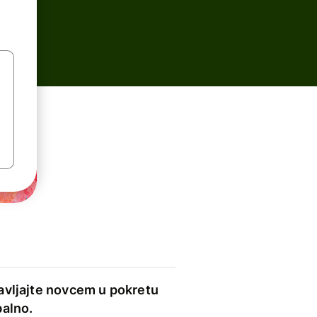
avljajte novcem u pokretu
balno.