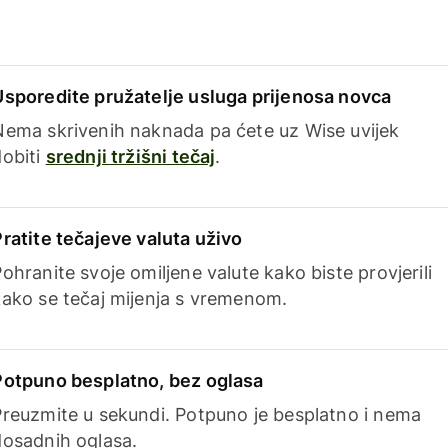
Usporedite pružatelje usluga prijenosa novca
Nema skrivenih naknada pa ćete uz Wise uvijek
dobiti
srednji tržišni tečaj
.
Pratite tečajeve valuta uživo
ohranite svoje omiljene valute kako biste provjerili
kako se tečaj mijenja s vremenom.
Potpuno besplatno, bez oglasa
Preuzmite u sekundi. Potpuno je besplatno i nema
dosadnih oglasa.