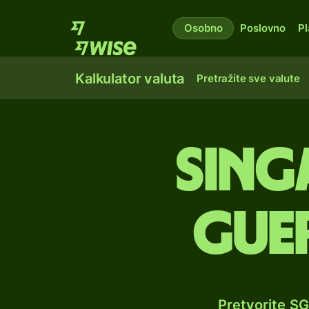
Osobno
Poslovno
Pl
Kalkulator valuta
Pretražite sve valute
Sing
gue
Pretvorite S