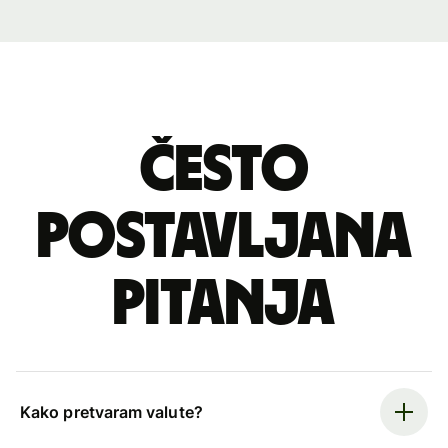
Često
postavljana
pitanja
Kako pretvaram valute?