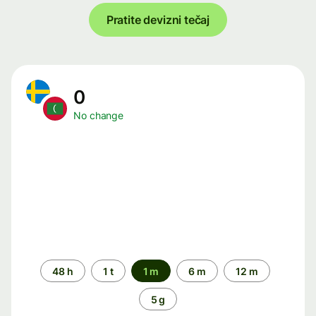
Pratite devizni tečaj
0
No change
Time
48 h
1 t
1 m
6 m
12 m
period
5 g