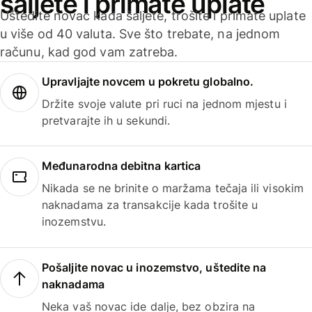
šaljete i primate uplate
Uštedite novac kada šaljete, trošite i primate uplate
u više od 40 valuta. Sve što trebate, na jednom
računu, kad god vam zatreba.
Upravljajte novcem u pokretu globalno.
Držite svoje valute pri ruci na jednom mjestu i
pretvarajte ih u sekundi.
Međunarodna debitna kartica
Nikada se ne brinite o maržama tečaja ili visokim
naknadama za transakcije kada trošite u
inozemstvu.
Pošaljite novac u inozemstvo, uštedite na
naknadama
Neka vaš novac ide dalje, bez obzira na