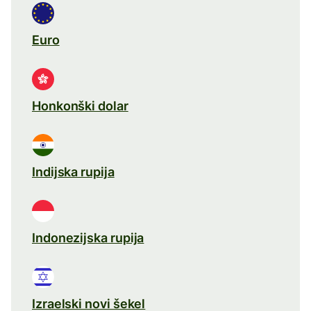
Euro
Honkonški dolar
Indijska rupija
Indonezijska rupija
Izraelski novi šekel