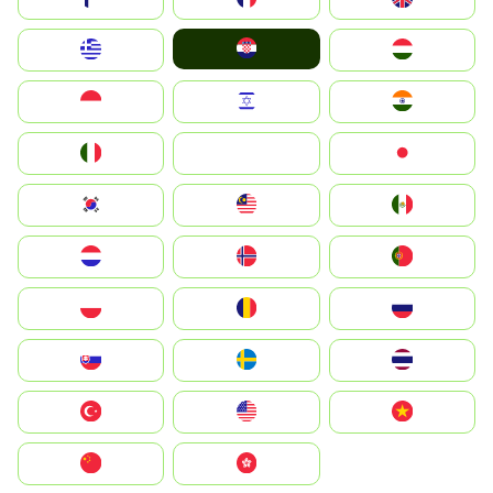
Hrvatska
Greece
Magyarország
Indonesia
Israel
India
Italia
JA
Japan
South Korea
Malay
Mexico
Nederland
Norge
Portugal
Polska
România
Россия
Slovensko
Ruoŧŧa
ไทย
Türkiye
United States
Vietnam
中国
中國香港特別行政區