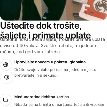
Uštedite dok trošite,
šaljete i primate uplate
Uštedite novac kada šaljete, trošite i primate uplate
u više od 40 valuta. Sve što trebate, na jednom
računu, kad god vam zatreba.
Upravljajte novcem u pokretu globalno.
Držite svoje valute pri ruci na jednom mjestu i
pretvarajte ih u sekundi.
Međunarodna debitna kartica
Nikada se ne brinite o maržama tečaja ili visokim