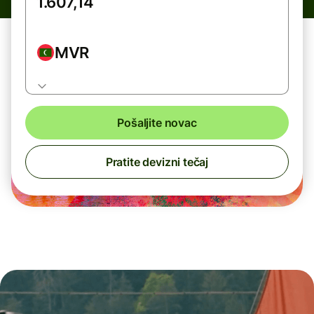
MVR
Pošaljite novac
Pratite devizni tečaj