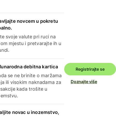
avljajte novcem u pokretu
balno.
te svoje valute pri ruci na
om mjestu i pretvarajte ih u
undi.
unarodna debitna kartica
Registrirajte se
ada se ne brinite o maržama
Doznajte više
ja ili visokim naknadama za
sakcije kada trošite u
zemstvu.
aljite novac u inozemstvo,