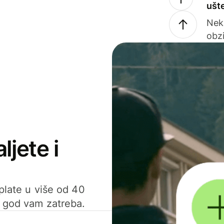
ušt
Nek
obzi
ljete i
uplate u više od 40
d god vam zatreba.