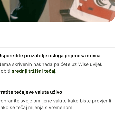
Usporedite pružatelje usluga prijenosa novca
Nema skrivenih naknada pa ćete uz Wise uvijek
dobiti
srednji tržišni tečaj
.
Pratite tečajeve valuta uživo
ohranite svoje omiljene valute kako biste provjerili
kako se tečaj mijenja s vremenom.