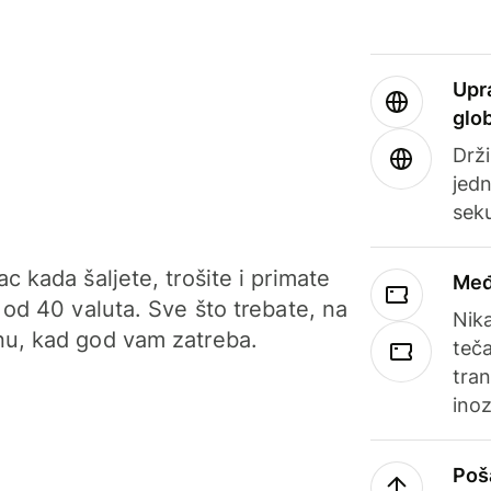
Upr
glo
Drži
jedn
sek
c kada šaljete, trošite i primate
Međ
 od 40 valuta. Sve što trebate, na
Nik
u, kad god vam zatreba.
teča
tran
ino
Poš