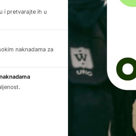
 i pretvarajte ih u
visokim naknadama za
a naknadama
ljenost.