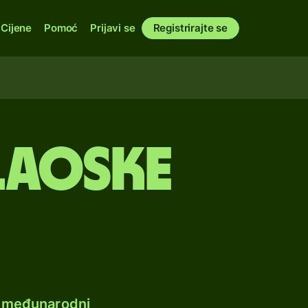
Cijene
Pomoć
Prijavi se
Registrirajte se
 laoske
e međunarodni