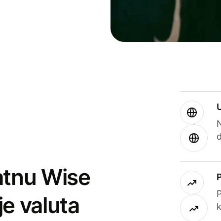
atnu Wise
P
je valuta