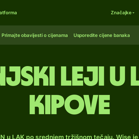
atforma
Značajke
Primajte obavijesti o cijenama
Usporedite cijene banaka
ski leji u
kipove
ON u LAK po srednjem tržišnom tečaju. Wise j