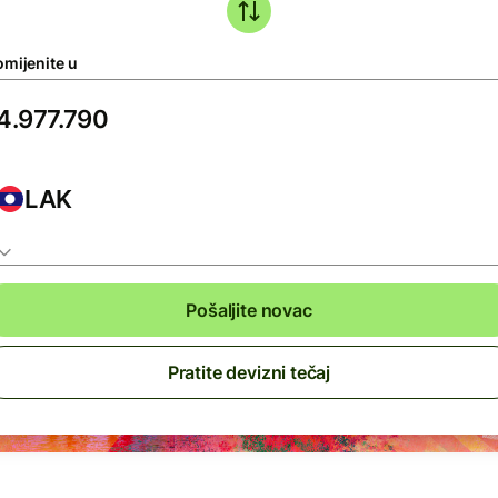
omijenite u
LAK
Pošaljite novac
Pratite devizni tečaj