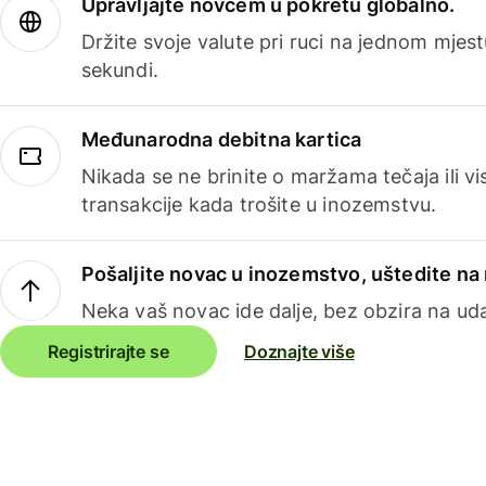
Upravljajte novcem u pokretu globalno.
Držite svoje valute pri ruci na jednom mjestu
sekundi.
Međunarodna debitna kartica
Nikada se ne brinite o maržama tečaja ili 
transakcije kada trošite u inozemstvu.
Pošaljite novac u inozemstvo, uštedite n
Neka vaš novac ide dalje, bez obzira na uda
Registrirajte se
Doznajte više