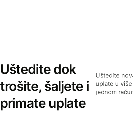
Uštedite dok
Uštedite nova
trošite, šaljete i
uplate u više
jednom račun
primate uplate