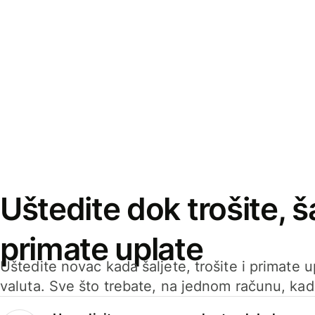
Uštedite dok trošite, ša
primate uplate
Uštedite novac kada šaljete, trošite i primate 
valuta. Sve što trebate, na jednom računu, ka