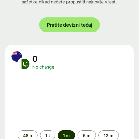
sažetke nikad nećete propustiti najnovije vijesti.
Pratite devizni tečaj
0
No change
Time
48 h
1 t
1 m
6 m
12 m