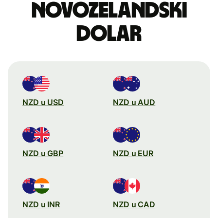
novozelandski
dolar
NZD u USD
NZD u AUD
NZD u GBP
NZD u EUR
NZD u INR
NZD u CAD