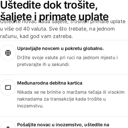
Uštedite dok trošite,
šaljete i primate uplate
Uštedite novac kada šaljete, trošite i primate uplate
u više od 40 valuta. Sve što trebate, na jednom
računu, kad god vam zatreba.
Upravljajte novcem u pokretu globalno.
Držite svoje valute pri ruci na jednom mjestu i
pretvarajte ih u sekundi.
Međunarodna debitna kartica
Nikada se ne brinite o maržama tečaja ili visokim
naknadama za transakcije kada trošite u
inozemstvu.
Pošaljite novac u inozemstvo, uštedite na