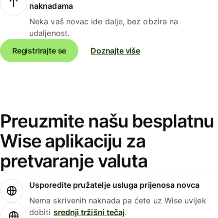
naknadama
Neka vaš novac ide dalje, bez obzira na
udaljenost.
Registrirajte se
Doznajte više
Preuzmite našu besplatnu
Wise aplikaciju za
pretvaranje valuta
Usporedite pružatelje usluga prijenosa novca
Nema skrivenih naknada pa ćete uz Wise uvijek
dobiti
srednji tržišni tečaj
.