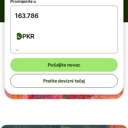
Promijenite u
PKR
Pošaljite novac
Pratite devizni tečaj