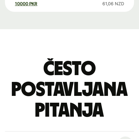
10000
PKR
61,06
NZD
Često
postavljana
pitanja