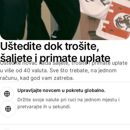
Uštedite dok trošite,
šaljete i primate uplate
Uštedite novac kada šaljete, trošite i primate uplate
u više od 40 valuta. Sve što trebate, na jednom
računu, kad god vam zatreba.
Upravljajte novcem u pokretu globalno.
Držite svoje valute pri ruci na jednom mjestu i
pretvarajte ih u sekundi.