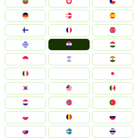
България
Switzerland
Czechia
Deutschland
Denmark
España
Suomi
France
United Kingdom
Hrvatska
Greece
Magyarország
Indonesia
Israel
India
Italia
JA
Japan
South Korea
Malay
Mexico
Nederland
Norge
Portugal
Polska
România
Россия
Slovensko
Ruoŧŧa
ไทย