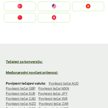
Türkiye
United States
Vietnam
中国
中國香港特別行政區
Tečajevi za konverziju:
Međunarodni novčani prijenosi:
Povijesni tečajevi valuta:
Povijesni tečaj AUD
Povijesni tečaj GBP
Povijesni tečaj MXN
Povijesni tečaj EUR
Povijesni tečaj JPY
Povijesni tečaj CAD
Povijesni tečaj INR
Povijesni tečaj NZD
Povijesni tečaj ZAR