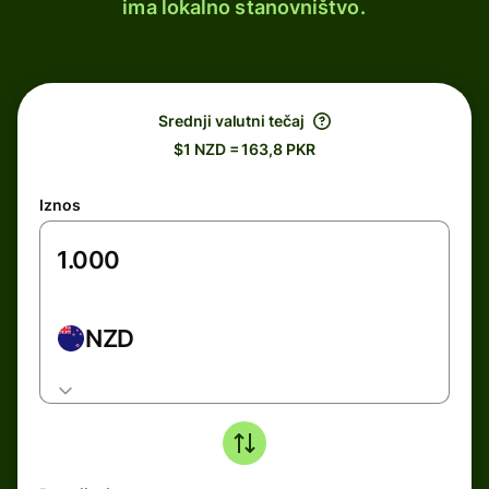
ima lokalno stanovništvo.
Srednji valutni tečaj
$1 NZD = 163,8 PKR
Iznos
NZD