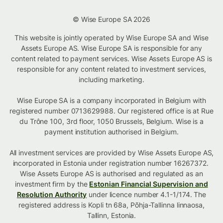
© Wise Europe SA 2026
This website is jointly operated by Wise Europe SA and Wise
Assets Europe AS. Wise Europe SA is responsible for any
content related to payment services. Wise Assets Europe AS is
responsible for any content related to investment services,
including marketing.
Wise Europe SA is a company incorporated in Belgium with
registered number 0713629988. Our registered office is at Rue
du Trône 100, 3rd floor, 1050 Brussels, Belgium. Wise is a
payment institution authorised in Belgium.
All investment services are provided by Wise Assets Europe AS,
incorporated in Estonia under registration number 16267372.
Wise Assets Europe AS is authorised and regulated as an
investment firm by the
Estonian Financial Supervision and
Resolution Authority
under licence number 4.1-1/174. The
registered address is Kopli tn 68a, Põhja-Tallinna linnaosa,
Tallinn, Estonia.