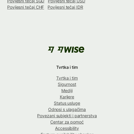
Povijesni tečaj SGD
Povijesni tečaj USD
Povijesni tečaj CHF
Povijesni tečaj IDR
Tvrtka i tim
Tvrtka i tim
Sigurnost
Mediji
Karijere
Status usluge
Odnosi s ulagačima
Povezani subjekti i partnerstva
Centar za pomoć
Accessibility