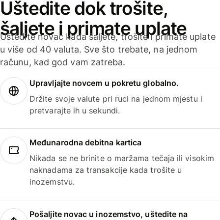
Uštedite dok trošite,
šaljete i primate uplate
Uštedite novac kada šaljete, trošite i primate uplate
u više od 40 valuta. Sve što trebate, na jednom
računu, kad god vam zatreba.
Upravljajte novcem u pokretu globalno.
Držite svoje valute pri ruci na jednom mjestu i
pretvarajte ih u sekundi.
Međunarodna debitna kartica
Nikada se ne brinite o maržama tečaja ili visokim
naknadama za transakcije kada trošite u
inozemstvu.
Pošaljite novac u inozemstvo, uštedite na