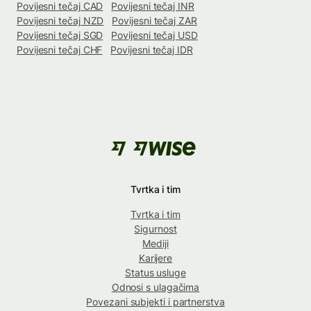
Povijesni tečaj CAD
Povijesni tečaj INR
Povijesni tečaj NZD
Povijesni tečaj ZAR
Povijesni tečaj SGD
Povijesni tečaj USD
Povijesni tečaj CHF
Povijesni tečaj IDR
Tvrtka i tim
Tvrtka i tim
Sigurnost
Mediji
Karijere
Status usluge
Odnosi s ulagačima
Povezani subjekti i partnerstva