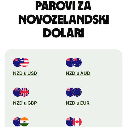
parovi za
novozelandski
dolari
NZD u USD
NZD u AUD
NZD u GBP
NZD u EUR