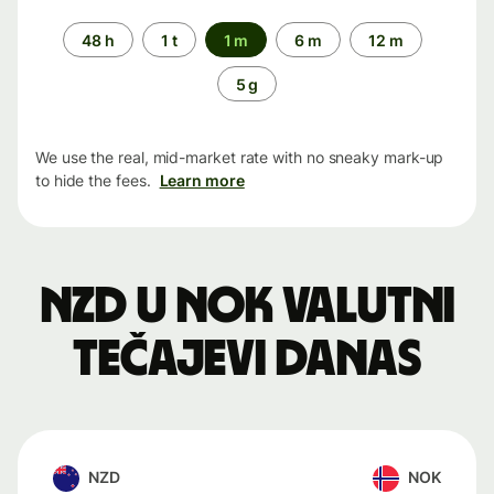
Time
48 h
1 t
1 m
6 m
12 m
period
5 g
We use the real, mid-market rate with no sneaky mark-up
to hide the fees.
Learn more
NZD u NOK valutni
tečajevi danas
NZD
NOK