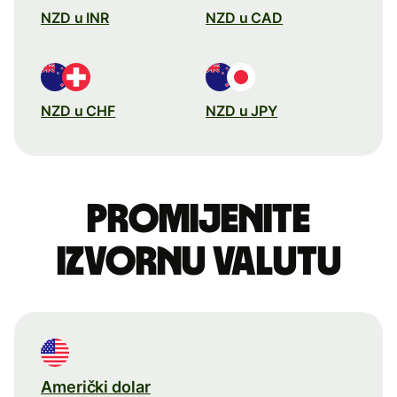
NZD u INR
NZD u CAD
NZD u CHF
NZD u JPY
Promijenite
izvornu valutu
Američki dolar