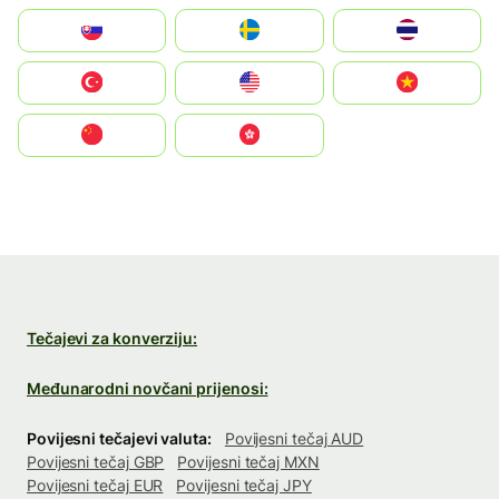
Slovensko
Ruoŧŧa
ไทย
Türkiye
United States
Vietnam
中国
中國香港特別行政區
Tečajevi za konverziju:
Međunarodni novčani prijenosi:
Povijesni tečajevi valuta:
Povijesni tečaj AUD
Povijesni tečaj GBP
Povijesni tečaj MXN
Povijesni tečaj EUR
Povijesni tečaj JPY