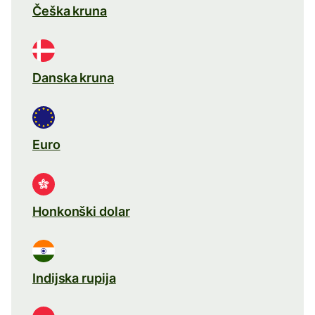
Češka kruna
Danska kruna
Euro
Honkonški dolar
Indijska rupija