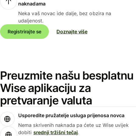
naknadama
Neka vaš novac ide dalje, bez obzira na
udaljenost.
Registrirajte se
Doznajte više
Preuzmite našu besplatnu
Wise aplikaciju za
pretvaranje valuta
Usporedite pružatelje usluga prijenosa novca
Nema skrivenih naknada pa ćete uz Wise uvijek
dobiti
srednji tržišni tečaj
.