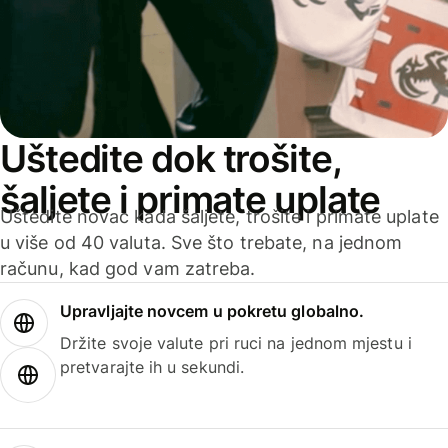
Uštedite dok trošite,
šaljete i primate uplate
Uštedite novac kada šaljete, trošite i primate uplate
u više od 40 valuta. Sve što trebate, na jednom
računu, kad god vam zatreba.
Upravljajte novcem u pokretu globalno.
Držite svoje valute pri ruci na jednom mjestu i
pretvarajte ih u sekundi.