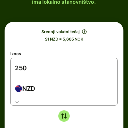
ima lokalno stanovništvo.
Srednji valutni tečaj
$1 NZD = 5,605 NOK
Iznos
NZD