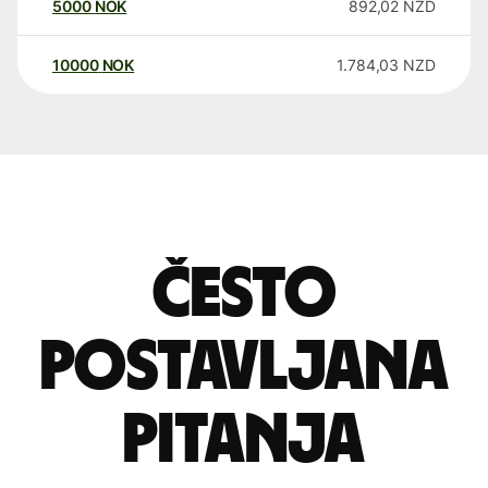
5000
NOK
892,02
NZD
10000
NOK
1.784,03
NZD
Često
postavljana
pitanja