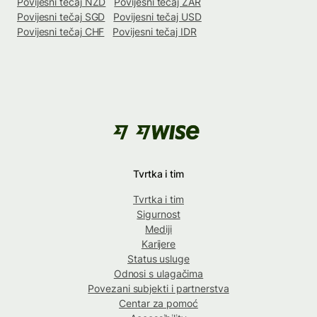
Povijesni tečaj NZD
Povijesni tečaj ZAR
Povijesni tečaj SGD
Povijesni tečaj USD
Povijesni tečaj CHF
Povijesni tečaj IDR
Tvrtka i tim
Tvrtka i tim
Sigurnost
Mediji
Karijere
Status usluge
Odnosi s ulagačima
Povezani subjekti i partnerstva
Centar za pomoć