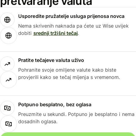
pretvaranje valuta
Usporedite pružatelje usluga prijenosa novca
Nema skrivenih naknada pa ćete uz Wise uvijek
dobiti
srednji tržišni tečaj
.
Pratite tečajeve valuta uživo
Pohranite svoje omiljene valute kako biste
provjerili kako se tečaj mijenja s vremenom.
Potpuno besplatno, bez oglasa
Preuzmite u sekundi. Potpuno je besplatno i nema
dosadnih oglasa.