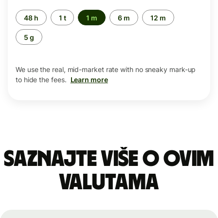
Time
48 h
1 t
1 m
6 m
12 m
period
5 g
We use the real, mid-market rate with no sneaky mark-up
to hide the fees.
Learn more
Saznajte više o ovim
valutama