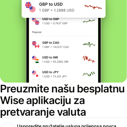
Preuzmite našu besplatnu
Wise aplikaciju za
pretvaranje valuta
Usporedite pružatelje usluga prijenosa novca