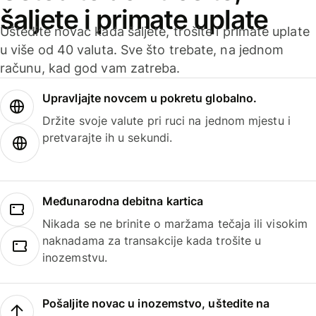
šaljete i primate uplate
Uštedite novac kada šaljete, trošite i primate uplate
u više od 40 valuta. Sve što trebate, na jednom
računu, kad god vam zatreba.
Upravljajte novcem u pokretu globalno.
Držite svoje valute pri ruci na jednom mjestu i
pretvarajte ih u sekundi.
Međunarodna debitna kartica
Nikada se ne brinite o maržama tečaja ili visokim
naknadama za transakcije kada trošite u
inozemstvu.
Pošaljite novac u inozemstvo, uštedite na