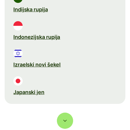
Indijska rupija
Indonezijska rupija
Izraelski novi šekel
Japanski jen