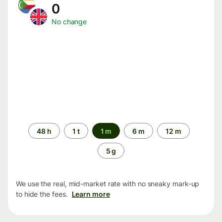
0
No change
Time
48 h
1 t
1 m
6 m
12 m
period
5 g
We use the real, mid-market rate with no sneaky mark-up
to hide the fees.
Learn more