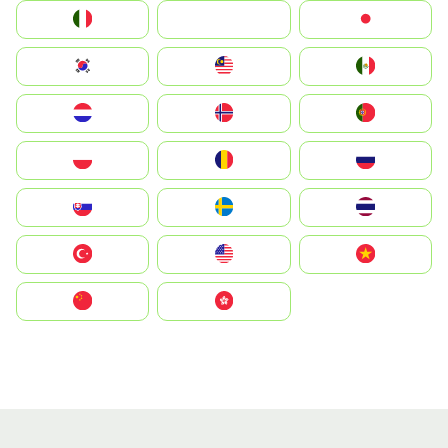
Italia
JA
Japan
South Korea
Malay
Mexico
Nederland
Norge
Portugal
Polska
România
Россия
Slovensko
Ruoŧŧa
ไทย
Türkiye
United States
Vietnam
中国
中國香港特別行政區