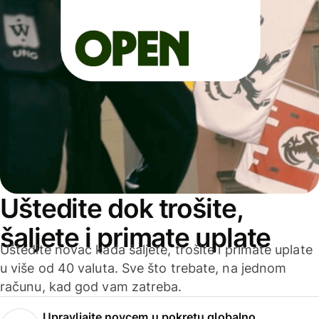
Uštedite dok trošite,
šaljete i primate uplate
Uštedite novac kada šaljete, trošite i primate uplate
u više od 40 valuta. Sve što trebate, na jednom
računu, kad god vam zatreba.
Upravljajte novcem u pokretu globalno.