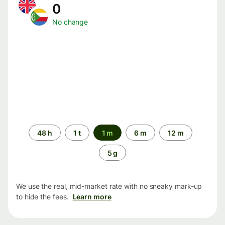
0
No change
Time
48 h
1 t
1 m
6 m
12 m
period
5 g
We use the real, mid-market rate with no sneaky mark-up
to hide the fees.
Learn more