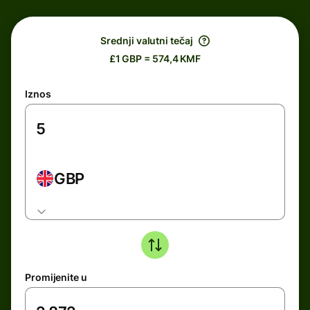
Srednji valutni tečaj
£1 GBP = 574,4 KMF
Iznos
GBP
Promijenite u