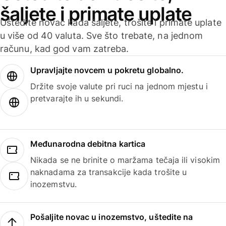
šaljete i primate uplate
Uštedite novac kada šaljete, trošite i primate uplate
u više od 40 valuta. Sve što trebate, na jednom
računu, kad god vam zatreba.
Upravljajte novcem u pokretu globalno.
Držite svoje valute pri ruci na jednom mjestu i
pretvarajte ih u sekundi.
Međunarodna debitna kartica
Nikada se ne brinite o maržama tečaja ili visokim
naknadama za transakcije kada trošite u
inozemstvu.
Pošaljite novac u inozemstvo, uštedite na