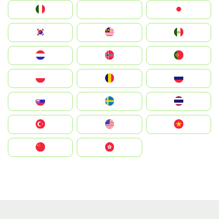
Italia
JA
Japan
South Korea
Malay
Mexico
Nederland
Norge
Portugal
Polska
România
Россия
Slovensko
Ruoŧŧa
ไทย
Türkiye
United States
Vietnam
中国
中國香港特別行政區