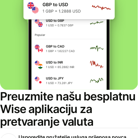
Preuzmite našu besplatnu
Wise aplikaciju za
pretvaranje valuta
Usporedite pružatelje usluga prijenosa novca