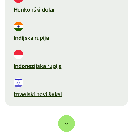
Honkonški dolar
Indijska rupija
Indonezijska rupija
Izraelski novi šekel