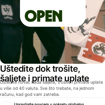
Uštedite dok trošite,
šaljete i primate uplate
Uštedite novac kada šaljete, trošite i primate uplate
u više od 40 valuta. Sve što trebate, na jednom
računu, kad god vam zatreba.
Upravljajte novcem u pokretu globalno.