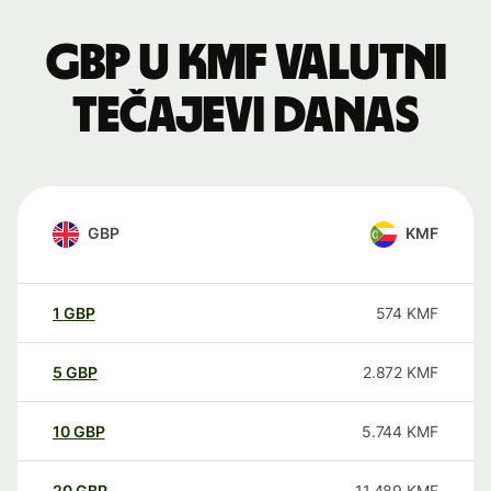
GBP u KMF valutni
tečajevi danas
GBP
KMF
1
GBP
574
KMF
5
GBP
2.872
KMF
10
GBP
5.744
KMF
20
GBP
11.489
KMF